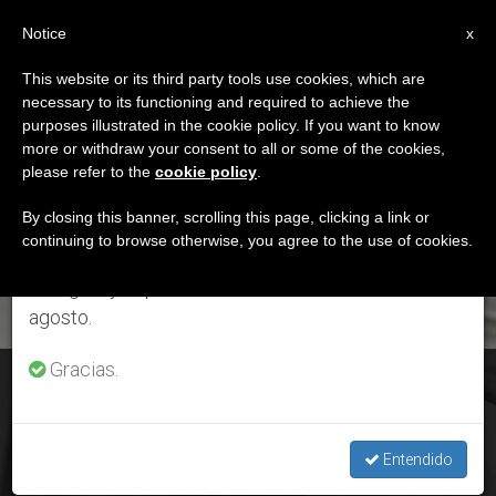
ES
Notice
×
x
Aviso importante
This website or its third party tools use cookies, which are
necessary to its functioning and required to achieve the
Del 27 de julio al 7 de agosto haremos la pausa
DÍA
purposes illustrated in the cookie policy. If you want to know
anual, aprovechando que en el periodo de verano
Marzo 27th, 2019
more or withdraw your consent to all or some of the cookies,
please refer to the
cookie policy
.
se generan menos informaciones y también el
consumo de las mismas disminuye.
By closing this banner, scrolling this page, clicking a link or
continuing to browse otherwise, you agree to the use of cookies.
ÚLTIMAS NOTICIAS
Retomamos el trabajo ordinario de las ediciones
en inglés y español de ZENIT el lunes 10 de
agosto.
Gracias.
'Padre nuestro': El Papa enseña que "dependemos de la
bondad de Dios"
Entendido
MAR 27, 2019 12:01