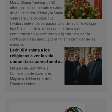
Mons. Chang Yanfeng, de 42
años, ha sido nombrado en virtud
del Acuerdo entre China y la Santa
Sede para una diócesis que
llevaba veinte años sin pastor. La ordenación tuvo lugar
hoy. Pero hace tres semanas antes tuvo que
comprometer públicamente a la Iglesia local con la
controvertida ley que busca eliminar la identidad de las
minorías.
León XIV anima a los
religiosos a ver la vida
comunitaria como fuente
de inspiración y
Mensaje de León XIV a la
santificación
Conferencia de Superiores
Mayores de Hombres de los
Estados Unidos