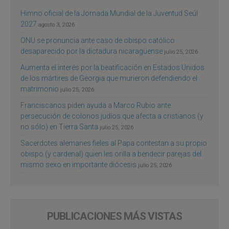
Himno oficial de la Jornada Mundial de la Juventud Seúl
2027
agosto 3, 2026
ONU se pronuncia ante caso de obispo católico
desaparecido por la dictadura nicaragüense
julio 25, 2026
Aumenta el interés por la beatificación en Estados Unidos
de los mártires de Georgia que murieron defendiendo el
matrimonio
julio 25, 2026
Franciscanos piden ayuda a Marco Rubio ante
persecución de colonos judíos que afecta a cristianos (y
no sólo) en Tierra Santa
julio 25, 2026
Sacerdotes alemanes fieles al Papa contestan a su propio
obispo (y cardenal) quien les orilla a bendecir parejas del
mismo sexo en importante diócesis
julio 25, 2026
PUBLICACIONES MÁS VISTAS