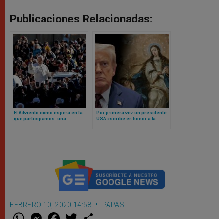
Publicaciones Relacionadas:
El Adviento como espera en la
Por primera vez un presidente
que participamos: una
USA escribe en honor a la
explicación del Papa León XIV
Inmaculada Concepción de
María: esto dice el mensaje de
Trump
FEBRERO 10, 2020 14:58
PAPAS
W
M
F
T
S