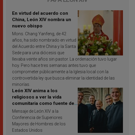
En virtud del acuerdo con
China, León XIV nombra un
nuevo obispo
Mons. Chang Yanfeng, de 42
años, ha sido nombrado en virtud
del Acuerdo entre China y la Santa
Sede para una diócesis que
llevaba veinte años sin pastor. La ordenación tuvo lugar
hoy. Pero hace tres semanas antes tuvo que
comprometer públicamente a la Iglesia local con la
controvertida ley que busca eliminar la identidad de las
minorías.
León XIV anima a los
religiosos a ver la vida
comunitaria como fuente de
inspiración y santificación
Mensaje de León XIV a la
Conferencia de Superiores
Mayores de Hombres de los
Estados Unidos