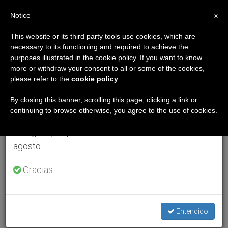
ES
Notice
×
x
Aviso importante
This website or its third party tools use cookies, which are
necessary to its functioning and required to achieve the
Del 27 de julio al 7 de agosto haremos la pausa
purposes illustrated in the cookie policy. If you want to know
anual, aprovechando que en el periodo de verano
more or withdraw your consent to all or some of the cookies,
please refer to the
cookie policy
.
se generan menos informaciones y también el
consumo de las mismas disminuye.
By closing this banner, scrolling this page, clicking a link or
continuing to browse otherwise, you agree to the use of cookies.
Retomamos el trabajo ordinario de las ediciones
en inglés y español de ZENIT el lunes 10 de
agosto.
Gracias.
Entendido