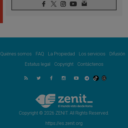
07.08.2026
Filipinas: el Vicariato Apostólico de Calapán
se convierte en diócesis
07.08.2026
Honduras: Los desplazados invisibles de una
crisis olvidada
07.08.2026
Bokalic: "En Argentina el Papa León señalará
el compromiso del cristiano"
Quiénes somos
FAQ
La Propiedad
Los servicios
Difusión
07.08.2026
La matanza de niños en Gaza no cesa: 300
Estatus legal
Copyright
Contáctenos
muertos en 300 días
07.08.2026
Tagle: La guerra desfigura el mundo, solo la
revelación de Dios lo transfigura
07.08.2026
Presentada la Trienal de Arte de las
Universidades Católicas: «Exercises in
Empathy»
Copyright © 2026 ZENIT. All Rights Reserved.
https://es.zenit.org