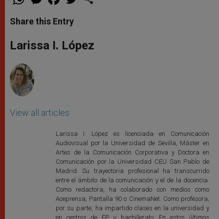
h
e
a
w
h
a
s
c
i
a
t
s
e
t
r
Share this Entry
s
e
b
t
e
A
n
o
e
p
g
o
r
Larissa I. López
p
e
k
r
View all articles
Larissa I. López es licenciada en Comunicación
Audiovisual por la Universidad de Sevilla, Máster en
Artes de la Comunicación Corporativa y Doctora en
Comunicación por la Universidad CEU San Pablo de
Madrid. Su trayectoria profesional ha transcurrido
entre el ámbito de la comunicación y el de la docencia.
Como redactora, ha colaborado con medios como
Aceprensa, Pantalla 90 o CinemaNet. Como profesora,
por su parte, ha impartido clases en la universidad y
en centros de FP y bachillerato. En estos últimos