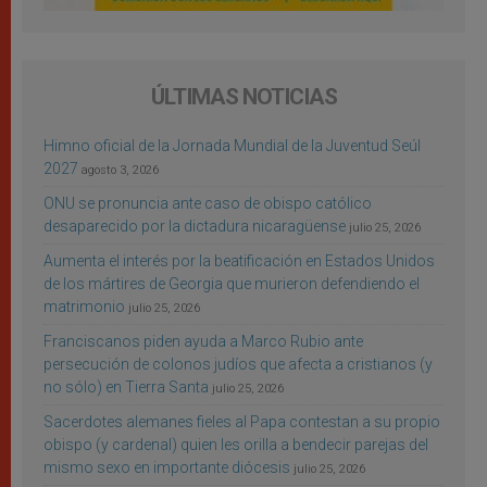
ÚLTIMAS NOTICIAS
Himno oficial de la Jornada Mundial de la Juventud Seúl
2027
agosto 3, 2026
ONU se pronuncia ante caso de obispo católico
desaparecido por la dictadura nicaragüense
julio 25, 2026
Aumenta el interés por la beatificación en Estados Unidos
de los mártires de Georgia que murieron defendiendo el
matrimonio
julio 25, 2026
Franciscanos piden ayuda a Marco Rubio ante
persecución de colonos judíos que afecta a cristianos (y
no sólo) en Tierra Santa
julio 25, 2026
Sacerdotes alemanes fieles al Papa contestan a su propio
obispo (y cardenal) quien les orilla a bendecir parejas del
mismo sexo en importante diócesis
julio 25, 2026