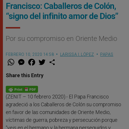
Francisco: Caballeros de Colón,
“signo del infinito amor de Dios”
Por su compromiso en Oriente Medio
FEBRERO 10, 2020 14:58
LARISSA I. LÓPEZ
PAPAS
W
M
F
T
S
h
e
a
w
h
a
s
c
i
a
t
s
e
t
r
Share this Entry
s
e
b
t
e
A
n
o
e
p
g
o
r
p
e
k
r
(ZENIT – 10 febrero 2020).- El Papa Francisco
agradeció a los Caballeros de Colón su compromiso
en favor de las comunidades de Oriente Medio,
víctimas de guerra, pobreza y persecución porque
“veis en el hermano y la hermana perseguidos y