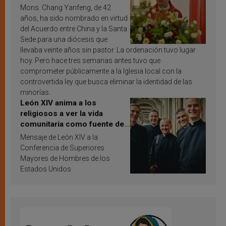
Mons. Chang Yanfeng, de 42
años, ha sido nombrado en virtud
del Acuerdo entre China y la Santa
Sede para una diócesis que
llevaba veinte años sin pastor. La ordenación tuvo lugar
hoy. Pero hace tres semanas antes tuvo que
comprometer públicamente a la Iglesia local con la
controvertida ley que busca eliminar la identidad de las
minorías.
León XIV anima a los
religiosos a ver la vida
comunitaria como fuente de
inspiración y santificación
Mensaje de León XIV a la
Conferencia de Superiores
Mayores de Hombres de los
Estados Unidos