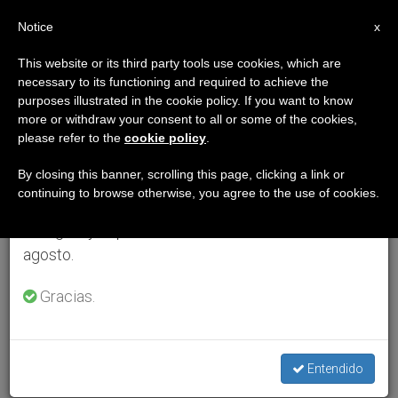
ES
Notice
×
x
Aviso importante
This website or its third party tools use cookies, which are
necessary to its functioning and required to achieve the
Del 27 de julio al 7 de agosto haremos la pausa
purposes illustrated in the cookie policy. If you want to know
anual, aprovechando que en el periodo de verano
more or withdraw your consent to all or some of the cookies,
please refer to the
cookie policy
.
se generan menos informaciones y también el
consumo de las mismas disminuye.
By closing this banner, scrolling this page, clicking a link or
continuing to browse otherwise, you agree to the use of cookies.
Retomamos el trabajo ordinario de las ediciones
en inglés y español de ZENIT el lunes 10 de
agosto.
Gracias.
Entendido