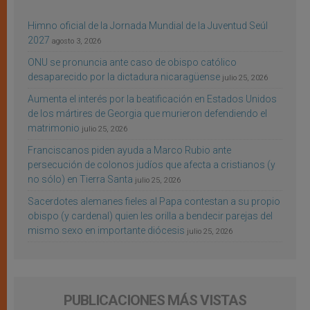
Himno oficial de la Jornada Mundial de la Juventud Seúl
2027
agosto 3, 2026
ONU se pronuncia ante caso de obispo católico
desaparecido por la dictadura nicaragüense
julio 25, 2026
Aumenta el interés por la beatificación en Estados Unidos
de los mártires de Georgia que murieron defendiendo el
matrimonio
julio 25, 2026
Franciscanos piden ayuda a Marco Rubio ante
persecución de colonos judíos que afecta a cristianos (y
no sólo) en Tierra Santa
julio 25, 2026
Sacerdotes alemanes fieles al Papa contestan a su propio
obispo (y cardenal) quien les orilla a bendecir parejas del
mismo sexo en importante diócesis
julio 25, 2026
PUBLICACIONES MÁS VISTAS