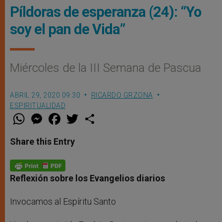
Píldoras de esperanza (24): “Yo
soy el pan de Vida”
Miércoles de la III Semana de Pascua
ABRIL 29, 2020 09:30
RICARDO GRZONA
ESPIRITUALIDAD
W
M
F
T
S
h
e
a
w
h
a
s
c
i
a
t
s
e
t
r
Share this Entry
s
e
b
t
e
A
n
o
e
p
g
o
r
p
e
k
r
Reflexión sobre los Evangelios diarios
Invocamos al Espíritu Santo