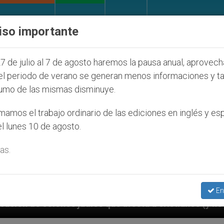
IGLESIA Y MUNDO
DOCUMENTOS
DONATIVOS
iso importante
7 de julio al 7 de agosto haremos la pausa anual, aprovec
el periodo de verano se generan menos informaciones y t
umo de las mismas disminuye.
amos el trabajo ordinario de las ediciones en inglés y es
l lunes 10 de agosto.
as.
En
 que afecta a cristianos (y no sólo) en Tierra Santa