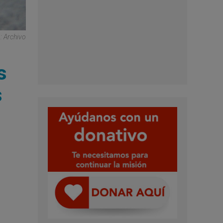
: Archivo
s
s