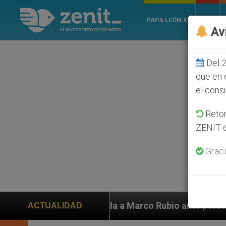
PAPA LEÓN XIV
ROMA
Av
Del 2
que en 
el cons
Retom
ZENIT e
Graci
yuda a Marco Rubio ante persecución de colonos judíos
ACTUALIDAD