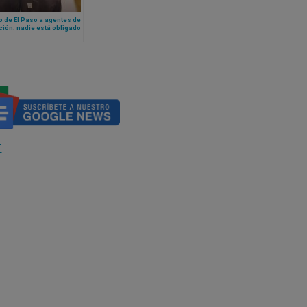
 de El Paso a agentes de
ión: nadie está obligado
ir una ley inmoral
Z