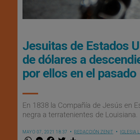
Jesuitas de Estados U
de dólares a descendi
por ellos en el pasado
En 1838 la Compañía de Jesús en E
negra a terratenientes de Louisiana.
MAYO 07, 2021 18:37
REDACCIÓN ZENIT
IGLESIA 
W
M
F
T
S