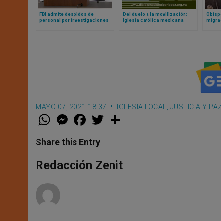
FBI admite despidos de
Del duelo a la movilización:
Obispo
personal por investigaciones
Iglesia católica mexicana
migrac
contra católicos en la
apuesta por una década de paz
a segu
administración Biden
MAYO 07, 2021 18:37
IGLESIA LOCAL
,
JUSTICIA Y PA
W
M
F
T
S
h
e
a
w
h
a
s
c
i
a
t
s
e
t
r
Share this Entry
s
e
b
t
e
A
n
o
e
p
g
o
r
Redacción Zenit
p
e
k
r