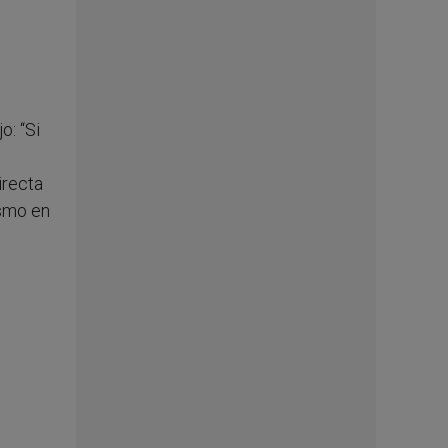
o: “Si
irecta
ismo en