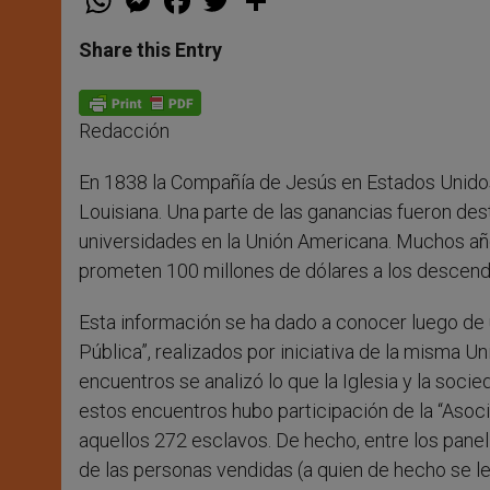
h
e
a
w
h
a
s
c
i
a
t
s
e
t
r
Share this Entry
s
e
b
t
e
A
n
o
e
p
g
o
r
p
e
k
Redacción
r
En 1838 la Compañía de Jesús en Estados Unidos
Louisiana. Una parte de las ganancias fueron des
universidades en la Unión Americana. Muchos añ
prometen 100 millones de dólares a los descend
Esta información se ha dado a conocer luego de
Pública”, realizados por iniciativa de la misma U
encuentros se analizó lo que la Iglesia y la soci
estos encuentros hubo participación de la “Aso
aquellos 272 esclavos. De hecho, entre los pane
de las personas vendidas (a quien de hecho se l