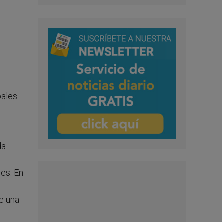
pales
da
les. En
e una