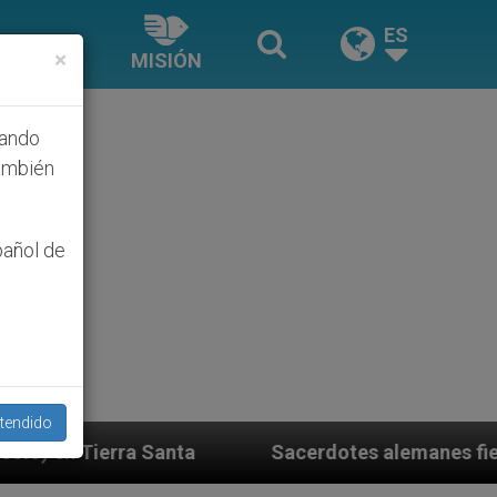
ES
×
MISIÓN
hando
ambién
pañol de
tendido
Sacerdotes alemanes fieles al Papa contestan a 