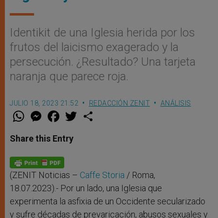
Identikit de una Iglesia herida por los
frutos del laicismo exagerado y la
persecución. ¿Resultado? Una tarjeta
naranja que parece roja.
JULIO 18, 2023 21:52
REDACCIÓN ZENIT
ANÁLISIS
W
M
F
T
S
h
e
a
w
h
a
s
c
i
a
t
s
e
t
r
Share this Entry
s
e
b
t
e
A
n
o
e
p
g
o
r
p
e
k
r
(ZENIT Noticias –
Caffe Storia
/ Roma,
18.07.2023).- Por un lado, una Iglesia que
experimenta la asfixia de un Occidente secularizado
y sufre décadas de prevaricación, abusos sexuales y