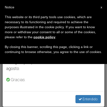
ES
Notice
×
x
Aviso importante
This website or its third party tools use cookies, which are
necessary to its functioning and required to achieve the
Del 27 de julio al 7 de agosto haremos la pausa
purposes illustrated in the cookie policy. If you want to know
anual, aprovechando que en el periodo de verano
more or withdraw your consent to all or some of the cookies,
please refer to the
cookie policy
.
se generan menos informaciones y también el
consumo de las mismas disminuye.
By closing this banner, scrolling this page, clicking a link or
continuing to browse otherwise, you agree to the use of cookies.
Retomamos el trabajo ordinario de las ediciones
en inglés y español de ZENIT el lunes 10 de
agosto.
Gracias.
Entendido