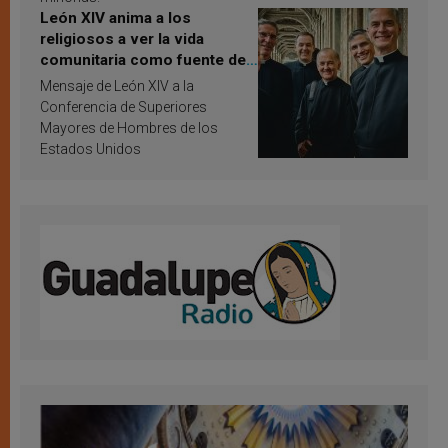
León XIV anima a los
religiosos a ver la vida
comunitaria como fuente de
inspiración y santificación
Mensaje de León XIV a la
Conferencia de Superiores
Mayores de Hombres de los
Estados Unidos