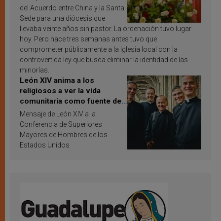
del Acuerdo entre China y la Santa
Sede para una diócesis que
llevaba veinte años sin pastor. La ordenación tuvo lugar
hoy. Pero hace tres semanas antes tuvo que
comprometer públicamente a la Iglesia local con la
controvertida ley que busca eliminar la identidad de las
minorías.
León XIV anima a los
religiosos a ver la vida
comunitaria como fuente de
inspiración y santificación
Mensaje de León XIV a la
Conferencia de Superiores
Mayores de Hombres de los
Estados Unidos