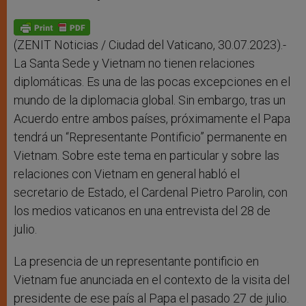
s
e
b
t
e
A
n
o
e
p
g
o
r
p
e
k
r
(ZENIT Noticias / Ciudad del Vaticano, 30.07.2023).-
La Santa Sede y Vietnam no tienen relaciones
diplomáticas. Es una de las pocas excepciones en el
mundo de la diplomacia global. Sin embargo, tras un
Acuerdo entre ambos países, próximamente el Papa
tendrá un “Representante Pontificio” permanente en
Vietnam. Sobre este tema en particular y sobre las
relaciones con Vietnam en general habló el
secretario de Estado, el Cardenal Pietro Parolin, con
los medios vaticanos en una entrevista del 28 de
julio.
La presencia de un representante pontificio en
Vietnam fue anunciada en el contexto de la visita del
presidente de ese país al Papa el pasado 27 de julio.