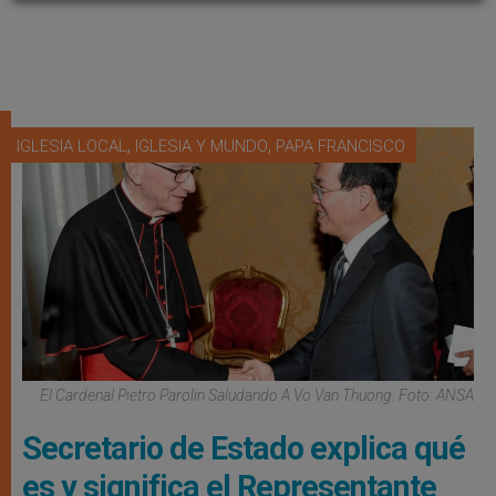
,
,
IGLESIA LOCAL
IGLESIA Y MUNDO
PAPA FRANCISCO
El Cardenal Pietro Parolin Saludando A Vo Van Thuong. Foto: ANSA
Secretario de Estado explica qué
es y significa el Representante