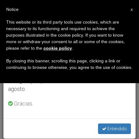
ES
Notice
×
x
Aviso importante
This website or its third party tools use cookies, which are
necessary to its functioning and required to achieve the
Del 27 de julio al 7 de agosto haremos la pausa
purposes illustrated in the cookie policy. If you want to know
anual, aprovechando que en el periodo de verano
more or withdraw your consent to all or some of the cookies,
please refer to the
cookie policy
.
se generan menos informaciones y también el
consumo de las mismas disminuye.
By closing this banner, scrolling this page, clicking a link or
continuing to browse otherwise, you agree to the use of cookies.
Retomamos el trabajo ordinario de las ediciones
en inglés y español de ZENIT el lunes 10 de
agosto.
Gracias.
Entendido