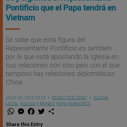
Pontificio que el Papa tendrá en
Vietnam
Se sabe que esta figura del
Representante Pontificio es también
por la que está apostando la Iglesia en
sus relaciones con otro país con el que
tampoco hay relaciones diplomáticas:
China.
JULIO 30, 2023 23:25
REDACCIÓN ZENIT
IGLESIA
LOCAL
,
IGLESIA Y MUNDO
,
PAPA FRANCISCO
W
M
F
T
S
h
e
a
w
h
a
s
c
i
a
t
s
e
t
r
Share this Entry