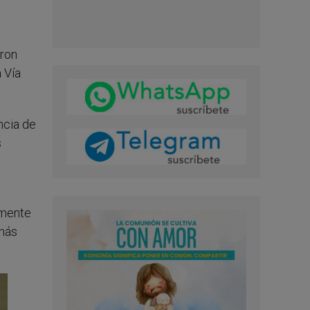
eron
 Vía
ncia de
s
lmente
 más