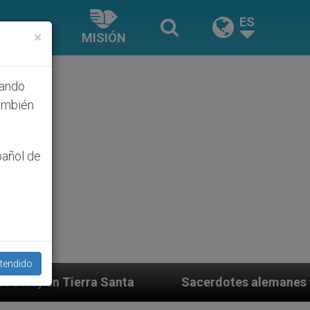
ES
×
MISIÓN
hando
ambién
pañol de
tendido
Sacerdotes alemanes fieles al Papa contestan a su pro