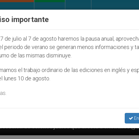
IGLESIA Y MUNDO
DOCUMENTOS
DONATIVOS
iso importante
7 de julio al 7 de agosto haremos la pausa anual, aprovec
el periodo de verano se generan menos informaciones y t
umo de las mismas disminuye.
amos el trabajo ordinario de las ediciones en inglés y es
l lunes 10 de agosto.
as.
En
fecta a cristianos (y no sólo) en Tierra Santa