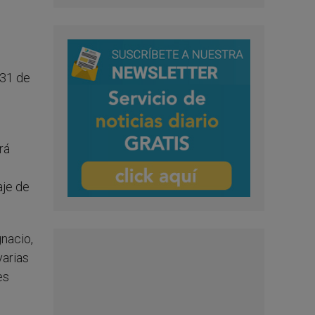
 31 de
rá
aje de
gnacio,
varias
es