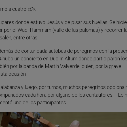
rno a cuatro «
C»
.
lugares donde estuvo Jesús y de pisar sus huellas. Se hici
 por el Wadi Hammam (valle de las palomas) y recorrer la
salén, entre otras.
además de contar cada autobús de peregrinos con la prese
24 hubo un concierto en Duc In Altum donde participaron lo
n por la banda de Martín Valverde, quien, por la grave
esta ocasión.
e alabanza y luego, por turnos, muchos peregrinos opciona
compañados cada hora por alguno de los cantautores. –Lo
entó uno de los participantes.