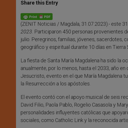
t
s
e
t
r
Share this Entry
s
e
b
t
e
A
n
o
e
p
g
o
r
p
e
k
(ZENIT Noticias / Magdala, 31.07.2023).- este 31 
r
2023.
Participaron 450 personas provenientes de 
julio. Peregrinos, familias, jóvenes, sacerdotes, 
geográfico y espiritual durante 10 días en Tierra
La fiesta de Santa María Magdalena ha sido la oca
anualmente, por lo menos, hasta el 2033, año en 
Jesucristo, evento en el que María Magdalena tuv
la Resurrección a los apóstoles.
El evento contó con el apoyo musical de seis rec
David Filio, Paola Pablo, Rogelio Casasola y Mar
personalidades influyentes católicas que apoyaro
sociales, como Catholic Link y la reconocida artis