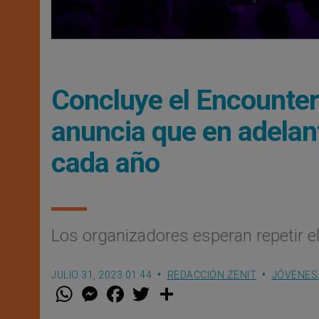
Concluye el Encounte
anuncia que en adelant
cada año
Los organizadores esperan repetir e
JULIO 31, 2023 01:44
REDACCIÓN ZENIT
JÓVENES
W
M
F
T
S
h
e
a
w
h
a
s
c
i
a