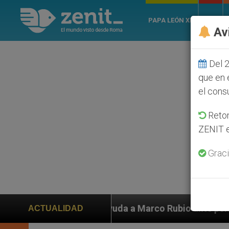
PAPA LEÓN XIV
ROMA
Av
Del 2
que en 
el cons
Retom
ZENIT e
Graci
 Marco Rubio ante persecución de colonos judíos que a
ACTUALIDAD