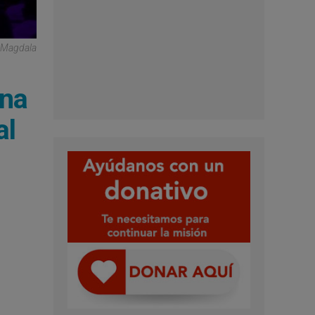
 Magdala
ana
al