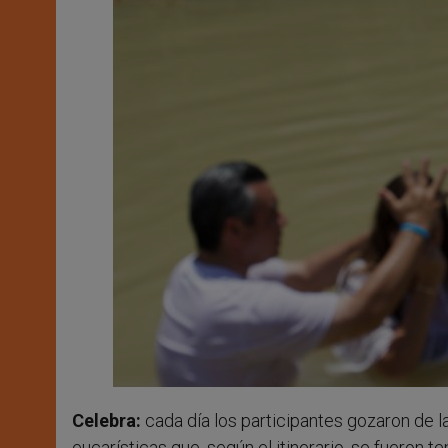
Celebra:
cada día los participantes gozaron de l
eucarísticas que, según el itinerario, se fueron