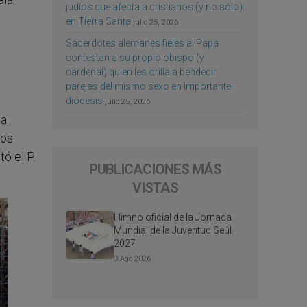
judíos que afecta a cristianos (y no sólo)
en Tierra Santa
julio 25, 2026
Sacerdotes alemanes fieles al Papa
contestan a su propio obispo (y
cardenal) quien les orilla a bendecir
parejas del mismo sexo en importante
diócesis
julio 25, 2026
 a
hos
ó el P.
PUBLICACIONES MÁS
VISTAS
Himno oficial de la Jornada
Mundial de la Juventud Seúl
2027
3 Ago 2026