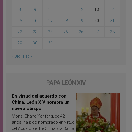
8
9
10
11
12
13
14
15
16
17
18
19
20
21
22
23
24
25
26
27
28
29
30
31
« Dic
Feb »
PAPA LEÓN XIV
En virtud del acuerdo con
China, León XIV nombra un
nuevo obispo
Mons. Chang Yanfeng, de 42
años, ha sido nombrado en virtud
del Acuerdo entre China y la Santa