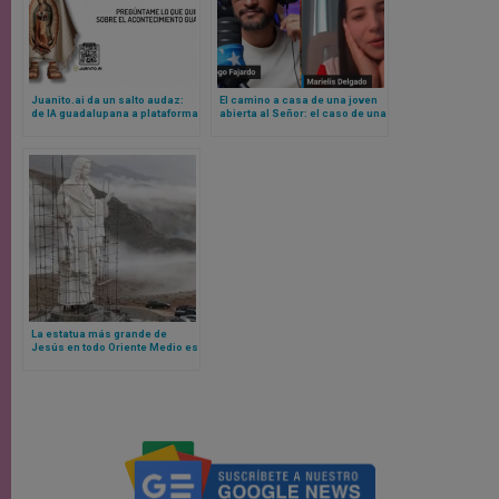
Juanito.ai da un salto audaz:
El camino a casa de una joven
de IA guadalupana a plataforma
abierta al Señor: el caso de una
para la formación católica
ex atea que llegó a la Iglesia
por la Eucaristía
La estatua más grande de
Jesús en todo Oriente Medio es
construida en Líbano y así es