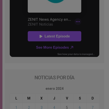
NOTICIAS POR DÍA
enero 2024
L
M
X
J
V
S
D
1
2
3
4
5
6
7