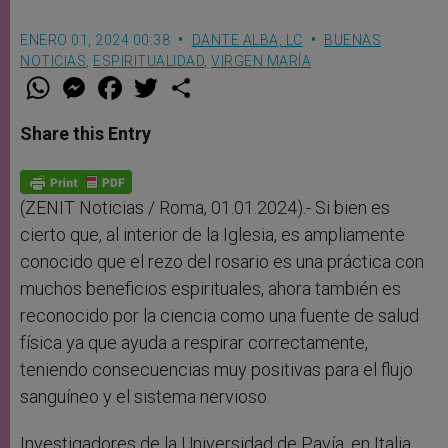
ENERO 01, 2024 00:38
DANTE ALBA, LC
BUENAS
NOTICIAS
,
ESPIRITUALIDAD
,
VIRGEN MARÍA
W
M
F
T
S
h
e
a
w
h
a
s
c
i
a
t
s
e
t
r
Share this Entry
s
e
b
t
e
A
n
o
e
p
g
o
r
p
e
k
r
(ZENIT Noticias / Roma, 01.01.2024).- Si bien es
cierto que, al interior de la Iglesia, es ampliamente
conocido que el rezo del rosario es una práctica con
muchos beneficios espirituales, ahora también es
reconocido por la ciencia como una fuente de salud
física ya que ayuda a respirar correctamente,
teniendo consecuencias muy positivas para el flujo
sanguíneo y el sistema nervioso.
Investigadores de la Universidad de Pavía, en Italia,