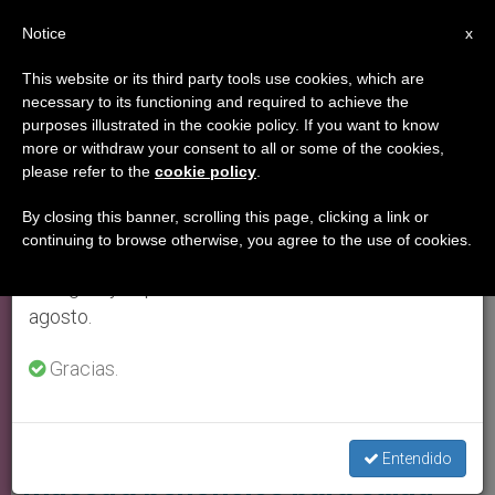
ES
Notice
×
x
Aviso importante
This website or its third party tools use cookies, which are
necessary to its functioning and required to achieve the
Del 27 de julio al 7 de agosto haremos la pausa
,
,
BUENAS NOTICIAS
ESPIRITUALIDAD
VIRGEN MARÍA
purposes illustrated in the cookie policy. If you want to know
anual, aprovechando que en el periodo de verano
more or withdraw your consent to all or some of the cookies,
please refer to the
cookie policy
.
se generan menos informaciones y también el
consumo de las mismas disminuye.
By closing this banner, scrolling this page, clicking a link or
continuing to browse otherwise, you agree to the use of cookies.
Retomamos el trabajo ordinario de las ediciones
en inglés y español de ZENIT el lunes 10 de
agosto.
Gracias.
Ahora También Es Reconocido Por La Ciencia Como Una Fuente De
Salud Física Ya Que Ayuda A Respirar Correctamente Foto: Aleteia
Segundo estudio científico
Entendido
muestra beneficios para salud