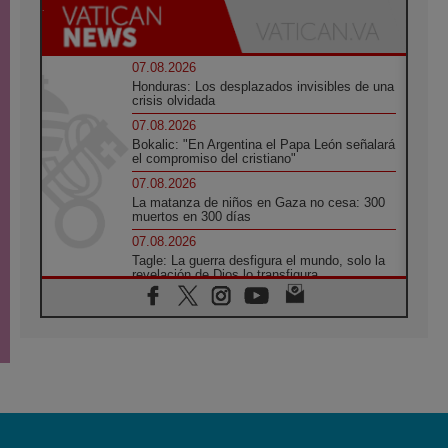
07.08.2026
Honduras: Los desplazados invisibles de una
crisis olvidada
07.08.2026
Bokalic: "En Argentina el Papa León señalará
el compromiso del cristiano"
07.08.2026
La matanza de niños en Gaza no cesa: 300
muertos en 300 días
07.08.2026
Tagle: La guerra desfigura el mundo, solo la
revelación de Dios lo transfigura
07.08.2026
Presentada la Trienal de Arte de las
Universidades Católicas: «Exercises in
Empathy»
07.08.2026
Fortunatus Nwachukwu: la comunicación
como misión al servicio del Evangelio
07.08.2026