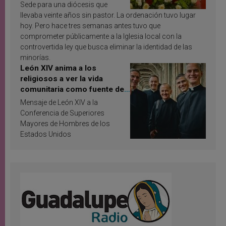
Sede para una diócesis que
llevaba veinte años sin pastor. La ordenación tuvo lugar
hoy. Pero hace tres semanas antes tuvo que
comprometer públicamente a la Iglesia local con la
controvertida ley que busca eliminar la identidad de las
minorías.
León XIV anima a los
religiosos a ver la vida
comunitaria como fuente de
inspiración y santificación
Mensaje de León XIV a la
Conferencia de Superiores
Mayores de Hombres de los
Estados Unidos