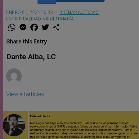
ENERO 01, 2024 00:38
BUENAS NOTICIAS
,
ESPIRITUALIDAD
,
VIRGEN MARÍA
W
M
F
T
S
h
e
a
w
h
a
s
c
i
a
t
s
e
t
r
Share this Entry
s
e
b
t
e
A
n
o
e
p
g
o
r
Dante Alba, LC
p
e
k
r
View all articles