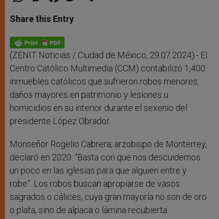
h
e
a
w
h
a
s
c
i
a
t
s
e
t
r
Share this Entry
s
e
b
t
e
A
n
o
e
p
g
o
r
p
e
k
r
(ZENIT Noticias / Ciudad de México, 29.07.2024).- El
Centro Católico Multimedia (CCM) contabilizó 1,400
inmuebles católicos que sufrieron robos menores,
daños mayores en patrimonio y lesiones u
homicidios en su interior durante el sexenio del
presidente López Obrador.
Monseñor Rogelio Cabrera, arzobispo de Monterrey,
declaró en 2020: “Basta con que nos descuidemos
un poco en las iglesias para que alguien entre y
robe”. Los robos buscan apropiarse de vasos
sagrados o cálices, cuya gran mayoría no son de oro
o plata, sino de alpaca o lámina recubierta.