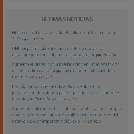
ÚLTIMAS NOTICIAS
Himno oficial de la Jornada Mundial de la Juventud Seúl
2027
agosto 3, 2026
ONU se pronuncia ante caso de obispo católico
desaparecido por la dictadura nicaragüense
julio 25, 2026
Aumenta el interés por la beatificación en Estados Unidos
de los mártires de Georgia que murieron defendiendo el
matrimonio
julio 25, 2026
Franciscanos piden ayuda a Marco Rubio ante
persecución de colonos judíos que afecta a cristianos (y
no sólo) en Tierra Santa
julio 25, 2026
Sacerdotes alemanes fieles al Papa contestan a su propio
obispo (y cardenal) quien les orilla a bendecir parejas del
mismo sexo en importante diócesis
julio 25, 2026