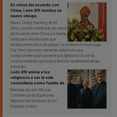
En virtud del acuerdo con
China, León XIV nombra un
nuevo obispo
Mons. Chang Yanfeng, de 42
años, ha sido nombrado en virtud
del Acuerdo entre China y la Santa
Sede para una diócesis que
llevaba veinte años sin pastor. La ordenación tuvo lugar
hoy. Pero hace tres semanas antes tuvo que
comprometer públicamente a la Iglesia local con la
controvertida ley que busca eliminar la identidad de las
minorías.
León XIV anima a los
religiosos a ver la vida
comunitaria como fuente de
inspiración y santificación
Mensaje de León XIV a la
Conferencia de Superiores
Mayores de Hombres de los
Estados Unidos