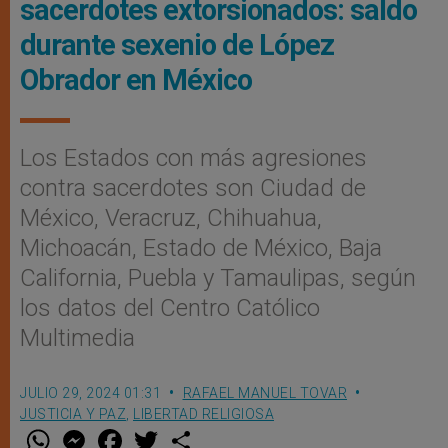
sacerdotes extorsionados: saldo
durante sexenio de López
Obrador en México
Los Estados con más agresiones
contra sacerdotes son Ciudad de
México, Veracruz, Chihuahua,
Michoacán, Estado de México, Baja
California, Puebla y Tamaulipas, según
los datos del Centro Católico
Multimedia
JULIO 29, 2024 01:31
RAFAEL MANUEL TOVAR
JUSTICIA Y PAZ
,
LIBERTAD RELIGIOSA
W
M
F
T
S