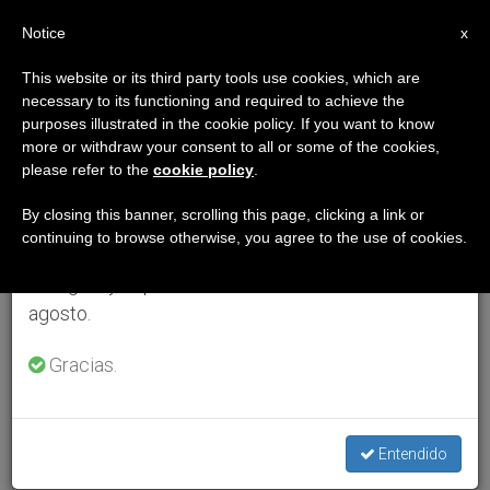
ES
Notice
×
x
Aviso importante
This website or its third party tools use cookies, which are
necessary to its functioning and required to achieve the
Del 27 de julio al 7 de agosto haremos la pausa
purposes illustrated in the cookie policy. If you want to know
anual, aprovechando que en el periodo de verano
more or withdraw your consent to all or some of the cookies,
please refer to the
cookie policy
.
se generan menos informaciones y también el
consumo de las mismas disminuye.
By closing this banner, scrolling this page, clicking a link or
continuing to browse otherwise, you agree to the use of cookies.
Retomamos el trabajo ordinario de las ediciones
en inglés y español de ZENIT el lunes 10 de
agosto.
Gracias.
Entendido