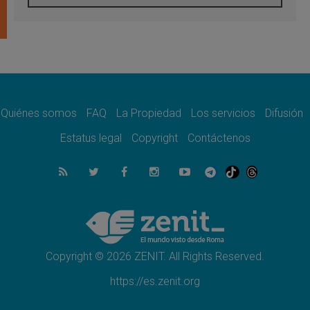
06.08.2026
Pizzaballa en Asís: los cristianos quieren
paz
06.08.2026
Sturla: La visita de León XIV será una buena
noticia para todo el Uruguay
06.08.2026
León XIV: La revolución del Evangelio
derriba los muros que separan
Quiénes somos
FAQ
La Propiedad
Los servicios
Difusión
06.08.2026
Estatus legal
Copyright
Contáctenos
La Iglesia en Ceuta: caridad y esperanza
frente al drama migratorio
06.08.2026
La visita del Papa a Perú será un tiempo de
gracia reconciliación y esperanza
06.08.2026
Cardenal Rossi: "La llegada del Papa León a
Argentina es un homenaje a Francisco"
Copyright © 2026 ZENIT. All Rights Reserved.
https://es.zenit.org