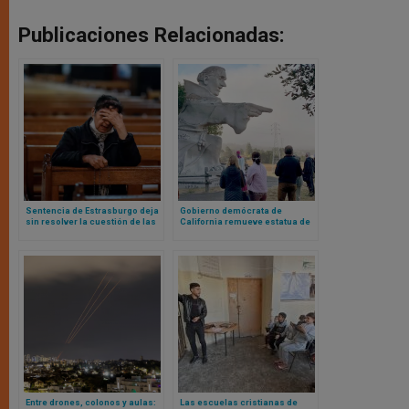
Publicaciones Relacionadas:
Sentencia de Estrasburgo deja
Gobierno demócrata de
sin resolver la cuestión de las
California remueve estatua de
restricciones al culto y misas
san Junípero Serra tras mentir
durante pandemia
al afirmar haber consultado al
arzobispo de San Francisco
Entre drones, colonos y aulas:
Las escuelas cristianas de