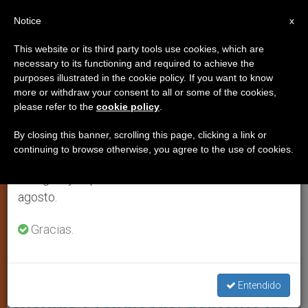
ES
Notice
×
x
Aviso importante
This website or its third party tools use cookies, which are
necessary to its functioning and required to achieve the
Del 27 de julio al 7 de agosto haremos la pausa
,
,
CRISTIANOS PERSEGUIDOS
IGLESIA LOCAL
JUSTICIA Y
purposes illustrated in the cookie policy. If you want to know
anual, aprovechando que en el periodo de verano
more or withdraw your consent to all or some of the cookies,
,
PAZ
LIBERTAD RELIGIOSA
please refer to the
cookie policy
.
se generan menos informaciones y también el
consumo de las mismas disminuye.
By closing this banner, scrolling this page, clicking a link or
continuing to browse otherwise, you agree to the use of cookies.
Retomamos el trabajo ordinario de las ediciones
en inglés y español de ZENIT el lunes 10 de
agosto.
Gracias.
Se Espera Que Muchas De Estas Monjas Busquen Refugio En Países
Latinoamericanos Foto: BBC
Nicaragua se quedará sin
Entendido
monjas y religiosas: gobierno las