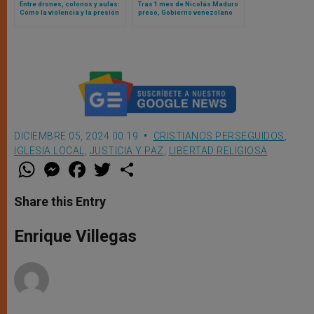
Entre drones, colonos y aulas:
Tras 1 mes de Nicolás Maduro
Cómo la violencia y la presión
preso, Gobierno venezolano
administrativa israelí están
restituye pasaporte al cardenal
transformando la vida
Porras
palestina
DICIEMBRE 05, 2024 00:19
CRISTIANOS PERSEGUIDOS
,
IGLESIA LOCAL
,
JUSTICIA Y PAZ
,
LIBERTAD RELIGIOSA
W
M
F
T
S
h
e
a
w
h
a
s
c
i
a
t
s
e
t
r
Share this Entry
s
e
b
t
e
A
n
o
e
p
g
o
r
Enrique Villegas
p
e
k
r