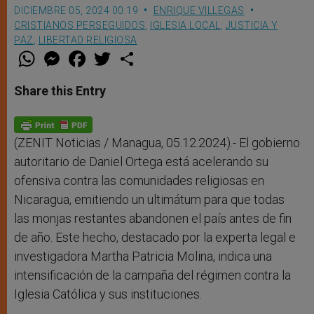
DICIEMBRE 05, 2024 00:19
ENRIQUE VILLEGAS
CRISTIANOS PERSEGUIDOS
,
IGLESIA LOCAL
,
JUSTICIA Y
PAZ
,
LIBERTAD RELIGIOSA
W
M
F
T
S
h
e
a
w
h
a
s
c
i
a
t
s
e
t
r
Share this Entry
s
e
b
t
e
A
n
o
e
p
g
o
r
p
e
k
r
(ZENIT Noticias / Managua, 05.12.2024).- El gobierno
autoritario de Daniel Ortega está acelerando su
ofensiva contra las comunidades religiosas en
Nicaragua, emitiendo un ultimátum para que todas
las monjas restantes abandonen el país antes de fin
de año. Este hecho, destacado por la experta legal e
investigadora Martha Patricia Molina, indica una
intensificación de la campaña del régimen contra la
Iglesia Católica y sus instituciones.