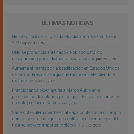
ÚLTIMAS NOTICIAS
Himno oficial de la Jornada Mundial de la Juventud Seúl
2027
agosto 3, 2026
ONU se pronuncia ante caso de obispo católico
desaparecido por la dictadura nicaragüense
julio 25, 2026
Aumenta el interés por la beatificación en Estados Unidos
de los mártires de Georgia que murieron defendiendo el
matrimonio
julio 25, 2026
Franciscanos piden ayuda a Marco Rubio ante
persecución de colonos judíos que afecta a cristianos (y
no sólo) en Tierra Santa
julio 25, 2026
Sacerdotes alemanes fieles al Papa contestan a su propio
obispo (y cardenal) quien les orilla a bendecir parejas del
mismo sexo en importante diócesis
julio 25, 2026