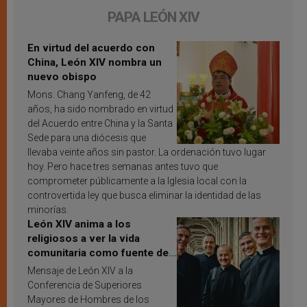
PAPA LEÓN XIV
En virtud del acuerdo con
China, León XIV nombra un
nuevo obispo
Mons. Chang Yanfeng, de 42
años, ha sido nombrado en virtud
del Acuerdo entre China y la Santa
Sede para una diócesis que
llevaba veinte años sin pastor. La ordenación tuvo lugar
hoy. Pero hace tres semanas antes tuvo que
comprometer públicamente a la Iglesia local con la
controvertida ley que busca eliminar la identidad de las
minorías.
León XIV anima a los
religiosos a ver la vida
comunitaria como fuente de
inspiración y santificación
Mensaje de León XIV a la
Conferencia de Superiores
Mayores de Hombres de los