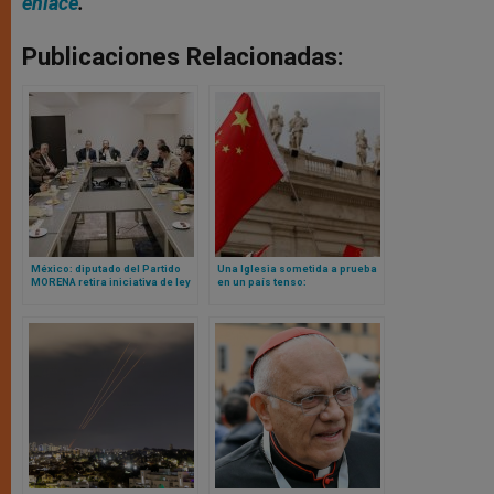
enlace
.
Publicaciones Relacionadas:
México: diputado del Partido
Una Iglesia sometida a prueba
MORENA retira iniciativa de ley
en un país tenso:
que coartaba libertad de
reconocimiento por parte de
expresión del clero
Pekín de un obispo detenido
reaviva el debate sobre el
acuerdo entre Vaticano y China