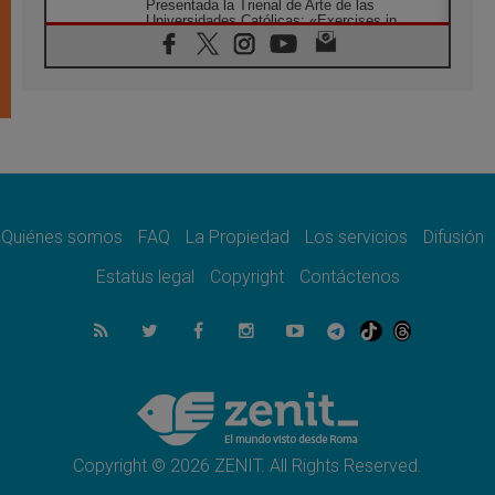
Presentada la Trienal de Arte de las
Universidades Católicas: «Exercises in
Empathy»
07.08.2026
Fortunatus Nwachukwu: la comunicación
como misión al servicio del Evangelio
07.08.2026
SIGNIS 2026, dar voz a las religiosas en el
espacio público
07.08.2026
Lanzan un proyecto de empoderamiento
digital para mujeres líderes en África
Quiénes somos
FAQ
La Propiedad
Los servicios
Difusión
07.08.2026
Estatus legal
Copyright
Contáctenos
Programa oficial del Viaje Apostólico del
Papa León XIV a Francia
07.08.2026
Obispos de Ecuador: El bien de las familias
no admite premuras legislativas
06.08.2026
Cardenal Parolin: La paz comienza con la
empatía al dolor del otro
Copyright © 2026 ZENIT. All Rights Reserved.