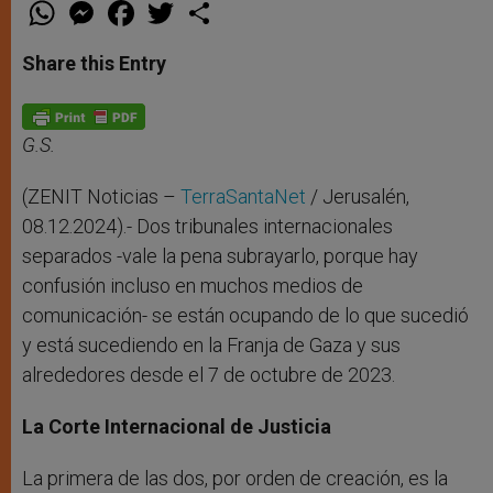
W
M
F
T
S
h
e
a
w
h
a
s
c
i
a
t
s
e
t
r
Share this Entry
s
e
b
t
e
A
n
o
e
p
g
o
r
p
e
k
r
G.S.
(ZENIT Noticias –
TerraSantaNet
/ Jerusalén,
08.12.2024).- Dos tribunales internacionales
separados -vale la pena subrayarlo, porque hay
confusión incluso en muchos medios de
comunicación- se están ocupando de lo que sucedió
y está sucediendo en la Franja de Gaza y sus
alrededores desde el 7 de octubre de 2023.
La Corte Internacional de Justicia
La primera de las dos, por orden de creación, es la