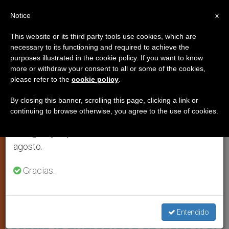
ES
Notice
×
x
Aviso importante
This website or its third party tools use cookies, which are
necessary to its functioning and required to achieve the
Del 27 de julio al 7 de agosto haremos la pausa
,
ANÁLISIS
JUSTICIA Y PAZ
purposes illustrated in the cookie policy. If you want to know
anual, aprovechando que en el periodo de verano
more or withdraw your consent to all or some of the cookies,
please refer to the
cookie policy
.
se generan menos informaciones y también el
consumo de las mismas disminuye.
By closing this banner, scrolling this page, clicking a link or
continuing to browse otherwise, you agree to the use of cookies.
Retomamos el trabajo ordinario de las ediciones
en inglés y español de ZENIT el lunes 10 de
agosto.
Gracias.
Foto: Amnesty International-01
Tres órdenes de detención
internacionales por crímenes
Entendido