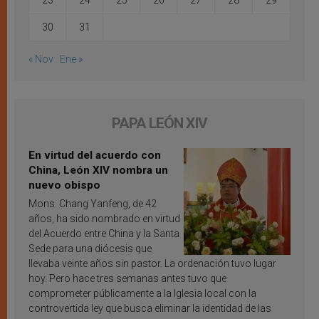
23
24
25
26
27
28
29
30
31
« Nov
Ene »
PAPA LEÓN XIV
En virtud del acuerdo con
China, León XIV nombra un
nuevo obispo
Mons. Chang Yanfeng, de 42
años, ha sido nombrado en virtud
del Acuerdo entre China y la Santa
Sede para una diócesis que
llevaba veinte años sin pastor. La ordenación tuvo lugar
hoy. Pero hace tres semanas antes tuvo que
comprometer públicamente a la Iglesia local con la
controvertida ley que busca eliminar la identidad de las