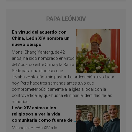
PAPA LEÓN XIV
En virtud del acuerdo con
China, León XIV nombra un
nuevo obispo
Mons. Chang Yanfeng, de 42
años, ha sido nombrado en virtud
del Acuerdo entre China y la Santa
Sede para una diócesis que
llevaba veinte años sin pastor. La ordenación tuvo lugar
hoy. Pero hace tres semanas antes tuvo que
comprometer públicamente a la Iglesia local con la
controvertida ley que busca eliminar la identidad de las
minorías.
León XIV anima a los
religiosos a ver la vida
comunitaria como fuente de
inspiración y santificación
Mensaje de León XIV a la