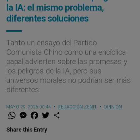
la IA: el mismo problema,
diferentes soluciones
Tanto un ensayo del Partido
Comunista Chino como una encíclica
papal advierten sobre las promesas y
los peligros de la IA, pero sus
universos morales no podrían ser más
diferentes.
MAYO 29, 2026 00:44
REDACCIÓN ZENIT
OPINIÓN
W
M
F
T
S
h
e
a
w
h
a
s
c
i
a
t
s
e
t
r
Share this Entry
s
e
b
t
e
A
n
o
e