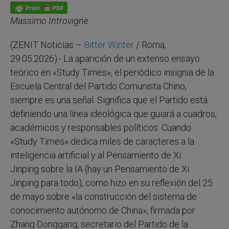
p
g
o
r
p
e
k
r
Massimo Introvigne
(ZENIT Noticias –
Bitter Winter
/ Roma,
29.05.2026).- La aparición de un extenso ensayo
teórico en «Study Times», el periódico insignia de la
Escuela Central del Partido Comunista Chino,
siempre es una señal. Significa que el Partido está
definiendo una línea ideológica que guiará a cuadros,
académicos y responsables políticos. Cuando
«Study Times» dedica miles de caracteres a la
inteligencia artificial y al Pensamiento de Xi
Jinping sobre la IA (hay un Pensamiento de Xi
Jinping para todo), como hizo en su reflexión del 25
de mayo sobre «la construcción del sistema de
conocimiento autónomo de China», firmada por
Zhang Donggang, secretario del Partido de la