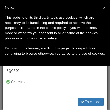
ES
Notice
×
x
Aviso importante
This website or its third party tools use cookies, which are
necessary to its functioning and required to achieve the
Del 27 de julio al 7 de agosto haremos la pausa
purposes illustrated in the cookie policy. If you want to know
anual, aprovechando que en el periodo de verano
more or withdraw your consent to all or some of the cookies,
please refer to the
cookie policy
.
se generan menos informaciones y también el
consumo de las mismas disminuye.
By closing this banner, scrolling this page, clicking a link or
continuing to browse otherwise, you agree to the use of cookies.
Retomamos el trabajo ordinario de las ediciones
en inglés y español de ZENIT el lunes 10 de
agosto.
Gracias.
Entendido