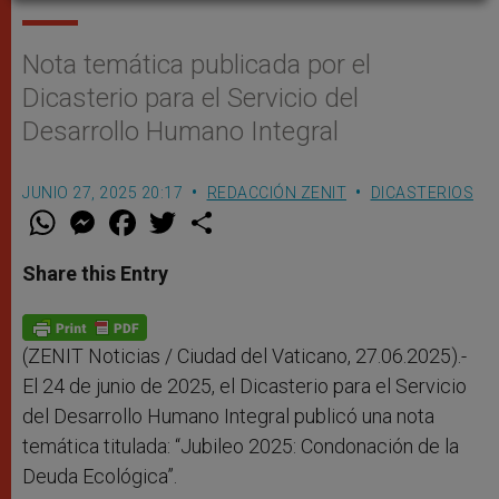
Nota temática publicada por el
Dicasterio para el Servicio del
Desarrollo Humano Integral
JUNIO 27, 2025 20:17
REDACCIÓN ZENIT
DICASTERIOS
W
M
F
T
S
h
e
a
w
h
a
s
c
i
a
t
s
e
t
r
Share this Entry
s
e
b
t
e
A
n
o
e
p
g
o
r
p
e
k
r
(ZENIT Noticias / Ciudad del Vaticano, 27.06.2025).-
El 24 de junio de 2025, el Dicasterio para el Servicio
del Desarrollo Humano Integral publicó una nota
temática titulada: “Jubileo 2025: Condonación de la
Deuda Ecológica”.