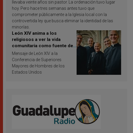
llevaba veinte años sin pastor. La ordenación tuvo lugar
hoy. Pero hace tres semanas antes tuvo que
comprometer públicamente a la Iglesia local con la
controvertida ley que busca eliminar la identidad de las
minorías.
León XIV anima a los
religiosos a ver la vida
comunitaria como fuente de
inspiración y santificación
Mensaje de León XIV a la
Conferencia de Superiores
Mayores de Hombres de los
Estados Unidos