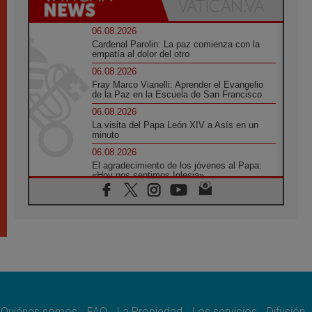
06.08.2026
Cardenal Parolin: La paz comienza con la
empatía al dolor del otro
06.08.2026
Fray Marco Vianelli: Aprender el Evangelio
de la Paz en la Escuela de San Francisco
06.08.2026
La visita del Papa León XIV a Asís en un
minuto
06.08.2026
El agradecimiento de los jóvenes al Papa:
«Hoy nos sentimos Iglesia»
06.08.2026
Líbano: Reanudan los coloquios en Roma en
medio de tensiones y ataques en el sur del
país
06.08.2026
Hiroshima y Nagasaki, 81 años después.
Comienzan "Diez Días Oración por la Paz"
06.08.2026
Pizzaballa en Asís: los cristianos quieren
paz
Quiénes somos
FAQ
La Propiedad
Los servicios
Difusión