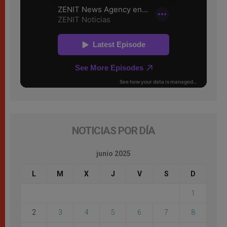
NOTICIAS POR DÍA
junio 2025
L
M
X
J
V
S
D
1
2
3
4
5
6
7
8