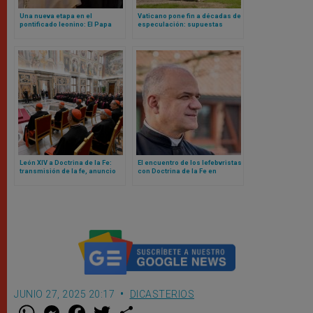
Una nueva etapa en el
Vaticano pone fin a décadas de
pontificado leonino: El Papa
especulación: supuestas
reestructura su círculo íntimo
apariciones de Jesús en
con un nombramiento
Dozulé son declaradas «no de
sorprendente
origen sobrenatural»
León XIV a Doctrina de la Fe:
El encuentro de los lefebvristas
transmisión de la fe, anuncio
con Doctrina de la Fe en
sin protagonismos ni
Vaticano contado por ellos
particularismos y justicia,
mismos
verdad y caridad en
acusaciones de abusos
JUNIO 27, 2025 20:17
DICASTERIOS
W
M
F
T
S