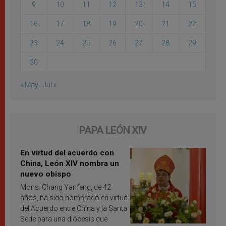
9
10
11
12
13
14
15
16
17
18
19
20
21
22
23
24
25
26
27
28
29
30
« May
Jul »
PAPA LEÓN XIV
En virtud del acuerdo con
China, León XIV nombra un
nuevo obispo
Mons. Chang Yanfeng, de 42
años, ha sido nombrado en virtud
del Acuerdo entre China y la Santa
Sede para una diócesis que