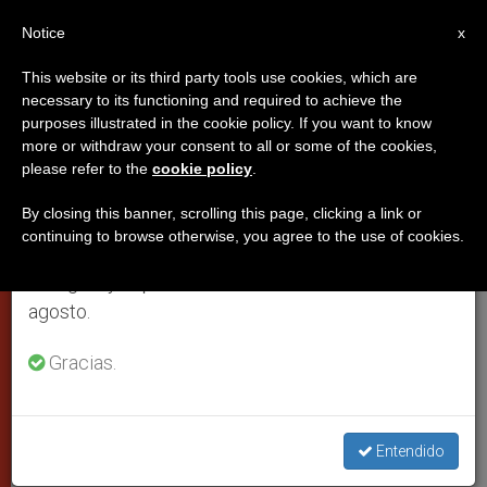
ES
Notice
×
x
Aviso importante
This website or its third party tools use cookies, which are
necessary to its functioning and required to achieve the
Del 27 de julio al 7 de agosto haremos la pausa
DICASTERIOS
purposes illustrated in the cookie policy. If you want to know
anual, aprovechando que en el periodo de verano
more or withdraw your consent to all or some of the cookies,
please refer to the
cookie policy
.
se generan menos informaciones y también el
consumo de las mismas disminuye.
By closing this banner, scrolling this page, clicking a link or
continuing to browse otherwise, you agree to the use of cookies.
Retomamos el trabajo ordinario de las ediciones
en inglés y español de ZENIT el lunes 10 de
agosto.
Gracias.
Vaticano publica la nota “Jubileo
2025: Condonación de la Deuda
Entendido
Ecológica”