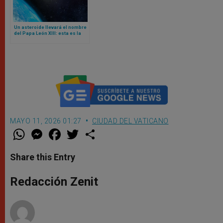
Un asteroide llevará el nombre
del Papa León XIII: esta es la
razón
MAYO 11, 2026 01:27
CIUDAD DEL VATICANO
W
M
F
T
S
h
e
a
w
h
a
s
c
i
a
t
s
e
t
r
Share this Entry
s
e
b
t
e
A
n
o
e
p
g
o
r
Redacción Zenit
p
e
k
r