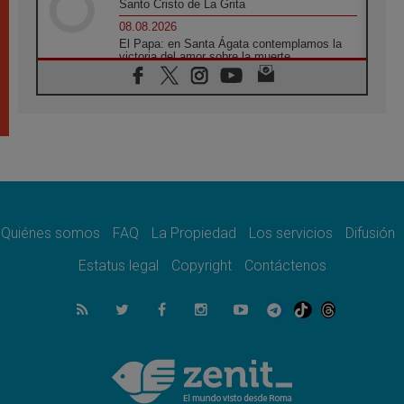
Santo Cristo de La Grita
08.08.2026
El Papa: en Santa Ágata contemplamos la
victoria del amor sobre la muerte
08.08.2026
León XIV visitará el Santuario de la Madre
del Buen Consejo de Genazzano
07.08.2026
Filipinas: el Vicariato Apostólico de Calapán
se convierte en diócesis
07.08.2026
Honduras: Los desplazados invisibles de una
crisis olvidada
Quiénes somos
FAQ
La Propiedad
Los servicios
Difusión
07.08.2026
Bokalic: "En Argentina el Papa León señalará
Estatus legal
Copyright
Contáctenos
el compromiso del cristiano"
07.08.2026
La matanza de niños en Gaza no cesa: 300
muertos en 300 días
07.08.2026
Tagle: La guerra desfigura el mundo, solo la
revelación de Dios lo transfigura