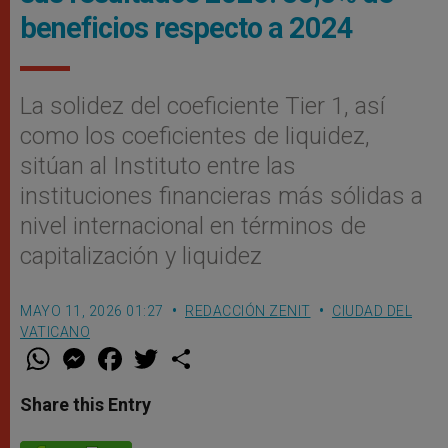
beneficios respecto a 2024
La solidez del coeficiente Tier 1, así
como los coeficientes de liquidez,
sitúan al Instituto entre las
instituciones financieras más sólidas a
nivel internacional en términos de
capitalización y liquidez
MAYO 11, 2026 01:27
REDACCIÓN ZENIT
CIUDAD DEL
VATICANO
W
M
F
T
S
h
e
a
w
h
a
s
c
i
a
t
s
e
t
r
Share this Entry
s
e
b
t
e
A
n
o
e
p
g
o
r