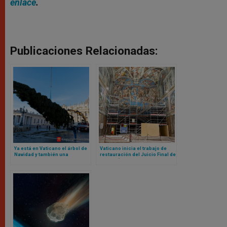
enlace
.
Publicaciones Relacionadas:
Ya está en Vaticano el árbol de
Vaticano inicia el trabajo de
Navidad y también una
restauración del Juicio Final de
pregunta con respuesta: ¿es
Miguel Ángel en Capilla Sixtina
correcto talar un árbol así?