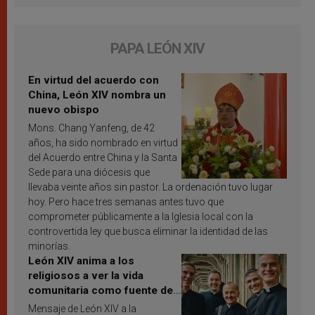
PAPA LEÓN XIV
En virtud del acuerdo con
China, León XIV nombra un
nuevo obispo
Mons. Chang Yanfeng, de 42
años, ha sido nombrado en virtud
del Acuerdo entre China y la Santa
Sede para una diócesis que
llevaba veinte años sin pastor. La ordenación tuvo lugar
hoy. Pero hace tres semanas antes tuvo que
comprometer públicamente a la Iglesia local con la
controvertida ley que busca eliminar la identidad de las
minorías.
León XIV anima a los
religiosos a ver la vida
comunitaria como fuente de
inspiración y santificación
Mensaje de León XIV a la