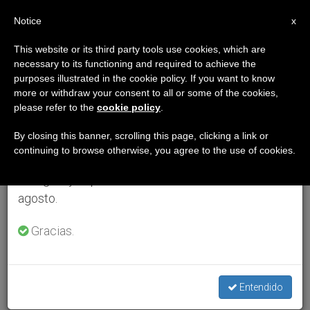
ES
Notice
×
x
Aviso importante
This website or its third party tools use cookies, which are
necessary to its functioning and required to achieve the
Del 27 de julio al 7 de agosto haremos la pausa
purposes illustrated in the cookie policy. If you want to know
anual, aprovechando que en el periodo de verano
more or withdraw your consent to all or some of the cookies,
please refer to the
cookie policy
.
se generan menos informaciones y también el
consumo de las mismas disminuye.
By closing this banner, scrolling this page, clicking a link or
continuing to browse otherwise, you agree to the use of cookies.
Retomamos el trabajo ordinario de las ediciones
en inglés y español de ZENIT el lunes 10 de
agosto.
Gracias.
Entendido