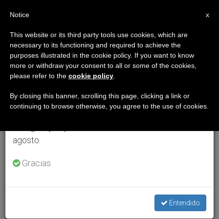
ES
Notice
×
x
Aviso importante
This website or its third party tools use cookies, which are
necessary to its functioning and required to achieve the
Del 27 de julio al 7 de agosto haremos la pausa
purposes illustrated in the cookie policy. If you want to know
anual, aprovechando que en el periodo de verano
more or withdraw your consent to all or some of the cookies,
please refer to the
cookie policy
.
se generan menos informaciones y también el
consumo de las mismas disminuye.
By closing this banner, scrolling this page, clicking a link or
continuing to browse otherwise, you agree to the use of cookies.
Retomamos el trabajo ordinario de las ediciones
en inglés y español de ZENIT el lunes 10 de
agosto.
Gracias.
Entendido