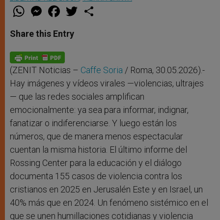
W
M
F
T
S
h
e
a
w
h
a
s
c
i
a
t
s
e
t
r
Share this Entry
s
e
b
t
e
A
n
o
e
p
g
o
r
p
e
k
r
(ZENIT Noticias –
Caffe Soria
/ Roma, 30.05.2026).-
Hay imágenes y vídeos virales —violencias, ultrajes
— que las redes sociales amplifican
emocionalmente: ya sea para informar, indignar,
fanatizar o indiferenciarse. Y luego están los
números, que de manera menos espectacular
cuentan la misma historia. El último informe del
Rossing Center para la educación y el diálogo
documenta 155 casos de violencia contra los
cristianos en 2025 en Jerusalén Este y en Israel, un
40% más que en 2024. Un fenómeno sistémico en el
que se unen humillaciones cotidianas y violencia