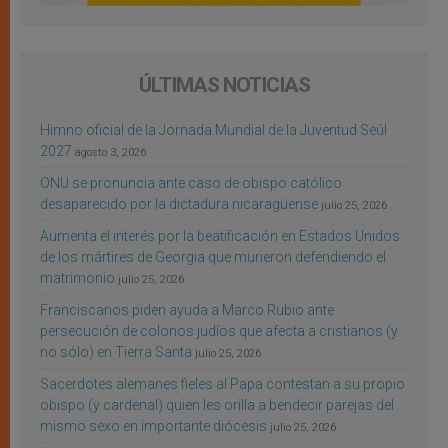
ÚLTIMAS NOTICIAS
Himno oficial de la Jornada Mundial de la Juventud Seúl
2027
agosto 3, 2026
ONU se pronuncia ante caso de obispo católico
desaparecido por la dictadura nicaragüense
julio 25, 2026
Aumenta el interés por la beatificación en Estados Unidos
de los mártires de Georgia que murieron defendiendo el
matrimonio
julio 25, 2026
Franciscanos piden ayuda a Marco Rubio ante
persecución de colonos judíos que afecta a cristianos (y
no sólo) en Tierra Santa
julio 25, 2026
Sacerdotes alemanes fieles al Papa contestan a su propio
obispo (y cardenal) quien les orilla a bendecir parejas del
mismo sexo en importante diócesis
julio 25, 2026