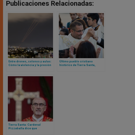
Publicaciones Relacionadas:
Entre drones, colonos y aulas:
Último pueblo cristiano
Cómo la violencia y la presión
histórico de Tierra Santa,
administrativa israelí están
amenazado de anexión por el
transformando la vida
Estado judío de Israel
palestina
Tierra Santa: Cardenal
Pizzaballa dice que
prohibición de misa de