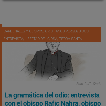
,
,
CARDENALES Y OBISPOS
CRISTIANOS PERSEGUIDOS
,
,
ENTREVISTA
LIBERTAD RELIGIOSA
TIERRA SANTA
Foto: Caffe Storia
La gramática del odio: entrevista
con el obispo Rafic Nahra, obispo