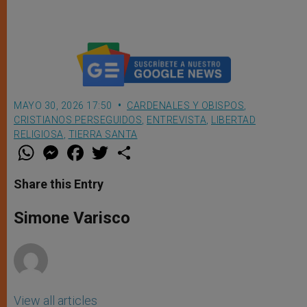
Domingo de Ramos en
Jerusalén fue un malentendido
MAYO 30, 2026 17:50
CARDENALES Y OBISPOS
,
CRISTIANOS PERSEGUIDOS
,
ENTREVISTA
,
LIBERTAD
RELIGIOSA
,
TIERRA SANTA
W
M
F
T
S
h
e
a
w
h
a
s
c
i
a
t
s
e
t
r
Share this Entry
s
e
b
t
e
A
n
o
e
p
g
o
r
Simone Varisco
p
e
k
r
View all articles