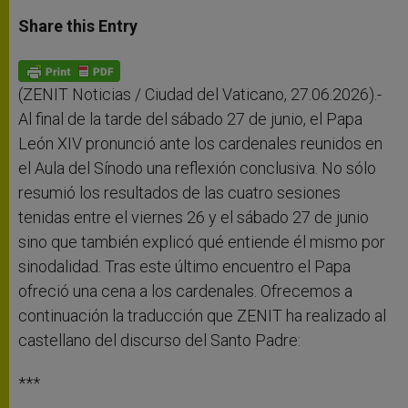
a
s
c
i
a
t
s
e
t
r
Share this Entry
s
e
b
t
e
A
n
o
e
p
g
o
r
p
e
k
r
(ZENIT Noticias / Ciudad del Vaticano, 27.06.2026).-
Al final de la tarde del sábado 27 de junio, el Papa
León XIV pronunció ante los cardenales reunidos en
el Aula del Sínodo una reflexión conclusiva. No sólo
resumió los resultados de las cuatro sesiones
tenidas entre el viernes 26 y el sábado 27 de junio
sino que también explicó qué entiende él mismo por
sinodalidad. Tras este último encuentro el Papa
ofreció una cena a los cardenales. Ofrecemos a
continuación la traducción que ZENIT ha realizado al
castellano del discurso del Santo Padre:
***