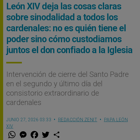
León XIV deja las cosas claras
sobre sinodalidad a todos los
cardenales: no es quién tiene el
poder sino cómo custodiamos
juntos el don confiado a la Iglesia
Intervención de cierre del Santo Padre
en el segundo y último día del
consistorio extraordinario de
cardenales
JUNIO 27, 2026 03:33
REDACCIÓN ZENIT
PAPA LEÓN
XIV
W
M
F
T
S
h
e
a
w
h