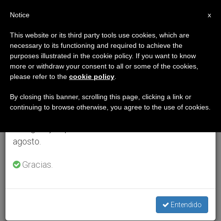
ES
Notice
×
x
Aviso importante
This website or its third party tools use cookies, which are
necessary to its functioning and required to achieve the
Del 27 de julio al 7 de agosto haremos la pausa
purposes illustrated in the cookie policy. If you want to know
anual, aprovechando que en el periodo de verano
more or withdraw your consent to all or some of the cookies,
please refer to the
cookie policy
.
se generan menos informaciones y también el
consumo de las mismas disminuye.
By closing this banner, scrolling this page, clicking a link or
continuing to browse otherwise, you agree to the use of cookies.
Retomamos el trabajo ordinario de las ediciones
en inglés y español de ZENIT el lunes 10 de
agosto.
Gracias.
Entendido