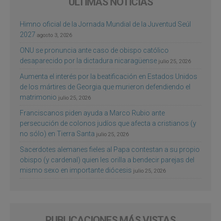
ÚLTIMAS NOTICIAS
Himno oficial de la Jornada Mundial de la Juventud Seúl
2027
agosto 3, 2026
ONU se pronuncia ante caso de obispo católico
desaparecido por la dictadura nicaragüense
julio 25, 2026
Aumenta el interés por la beatificación en Estados Unidos
de los mártires de Georgia que murieron defendiendo el
matrimonio
julio 25, 2026
Franciscanos piden ayuda a Marco Rubio ante
persecución de colonos judíos que afecta a cristianos (y
no sólo) en Tierra Santa
julio 25, 2026
Sacerdotes alemanes fieles al Papa contestan a su propio
obispo (y cardenal) quien les orilla a bendecir parejas del
mismo sexo en importante diócesis
julio 25, 2026
PUBLICACIONES MÁS VISTAS