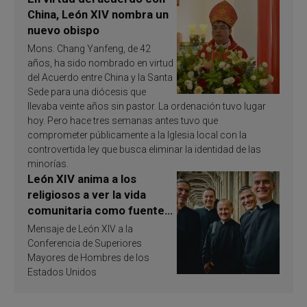
China, León XIV nombra un
nuevo obispo
Mons. Chang Yanfeng, de 42
años, ha sido nombrado en virtud
del Acuerdo entre China y la Santa
Sede para una diócesis que
llevaba veinte años sin pastor. La ordenación tuvo lugar
hoy. Pero hace tres semanas antes tuvo que
comprometer públicamente a la Iglesia local con la
controvertida ley que busca eliminar la identidad de las
minorías.
León XIV anima a los
religiosos a ver la vida
comunitaria como fuente
de inspiración y
Mensaje de León XIV a la
santificación
Conferencia de Superiores
Mayores de Hombres de los
Estados Unidos