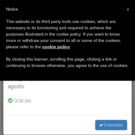
ES
Notice
×
x
Aviso importante
This website or its third party tools use cookies, which are
necessary to its functioning and required to achieve the
Del 27 de julio al 7 de agosto haremos la pausa
AUTOR
purposes illustrated in the cookie policy. If you want to know
anual, aprovechando que en el periodo de verano
Federico Cenci
more or withdraw your consent to all or some of the cookies,
please refer to the
cookie policy
.
se generan menos informaciones y también el
consumo de las mismas disminuye.
By closing this banner, scrolling this page, clicking a link or
continuing to browse otherwise, you agree to the use of cookies.
Retomamos el trabajo ordinario de las ediciones
en inglés y español de ZENIT el lunes 10 de
agosto.
ARTÍCULOS DE FEDERICO CENCI
Gracias.
Entendido