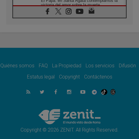
El Papa: en Santa Ágata contemplamos la
victoria del amor sobre la muerte
08.08.2026
León XIV visitará el Santuario de la Madre
del Buen Consejo de Genazzano
07.08.2026
Filipinas: el Vicariato Apostólico de Calapán
se convierte en diócesis
07.08.2026
Honduras: Los desplazados invisibles de una
crisis olvidada
Quiénes somos
FAQ
La Propiedad
Los servicios
Difusión
07.08.2026
Bokalic: "En Argentina el Papa León señalará
Estatus legal
Copyright
Contáctenos
el compromiso del cristiano"
07.08.2026
La matanza de niños en Gaza no cesa: 300
muertos en 300 días
07.08.2026
Tagle: La guerra desfigura el mundo, solo la
revelación de Dios lo transfigura
Copyright © 2026 ZENIT. All Rights Reserved.