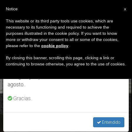
ES
Notice
×
x
Aviso importante
This website or its third party tools use cookies, which are
necessary to its functioning and required to achieve the
Del 27 de julio al 7 de agosto haremos la pausa
ETIQUETA
purposes illustrated in the cookie policy. If you want to know
anual, aprovechando que en el periodo de verano
Posts Tagged ‘13
more or withdraw your consent to all or some of the cookies,
please refer to the
cookie policy
.
se generan menos informaciones y también el
Mayo 2018’
consumo de las mismas disminuye.
By closing this banner, scrolling this page, clicking a link or
continuing to browse otherwise, you agree to the use of cookies.
Retomamos el trabajo ordinario de las ediciones
en inglés y español de ZENIT el lunes 10 de
ÚLTIMAS NOTICIAS
agosto.
Gracias.
El periodismo que busca la verdad contribuye a la justicia y la
paz en el mundo
Entendido
MAY 13, 2018 17:55