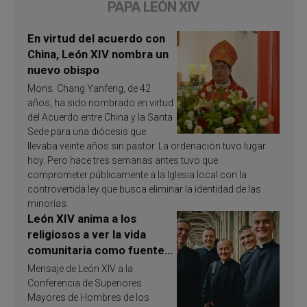
PAPA LEÓN XIV
En virtud del acuerdo con
China, León XIV nombra un
nuevo obispo
Mons. Chang Yanfeng, de 42
años, ha sido nombrado en virtud
del Acuerdo entre China y la Santa
Sede para una diócesis que
llevaba veinte años sin pastor. La ordenación tuvo lugar
hoy. Pero hace tres semanas antes tuvo que
comprometer públicamente a la Iglesia local con la
controvertida ley que busca eliminar la identidad de las
minorías.
León XIV anima a los
religiosos a ver la vida
comunitaria como fuente
de inspiración y
Mensaje de León XIV a la
santificación
Conferencia de Superiores
Mayores de Hombres de los