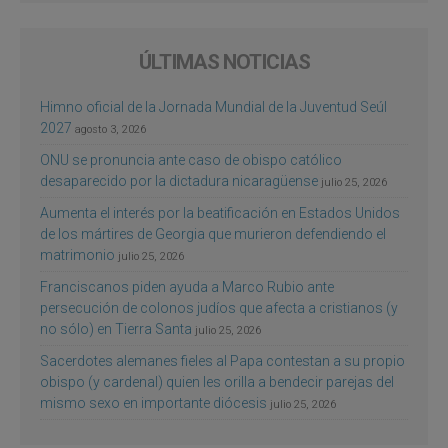
ÚLTIMAS NOTICIAS
Himno oficial de la Jornada Mundial de la Juventud Seúl
2027
agosto 3, 2026
ONU se pronuncia ante caso de obispo católico
desaparecido por la dictadura nicaragüense
julio 25, 2026
Aumenta el interés por la beatificación en Estados Unidos
de los mártires de Georgia que murieron defendiendo el
matrimonio
julio 25, 2026
Franciscanos piden ayuda a Marco Rubio ante
persecución de colonos judíos que afecta a cristianos (y
no sólo) en Tierra Santa
julio 25, 2026
Sacerdotes alemanes fieles al Papa contestan a su propio
obispo (y cardenal) quien les orilla a bendecir parejas del
mismo sexo en importante diócesis
julio 25, 2026