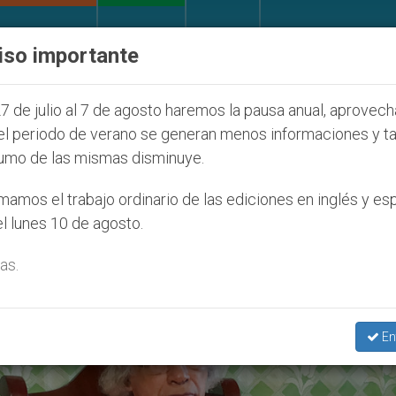
IGLESIA Y MUNDO
DOCUMENTOS
DONATIVOS
iso importante
ONU se pronuncia ante caso de obispo católico desap
7 de julio al 7 de agosto haremos la pausa anual, aprovec
el periodo de verano se generan menos informaciones y t
umo de las mismas disminuye.
1’
amos el trabajo ordinario de las ediciones en inglés y es
l lunes 10 de agosto.
as.
En