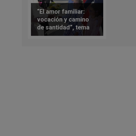
“El amor familiar:
vocación y camino
de santidad”, tema
del Encuentro
Mundial de las
Familias