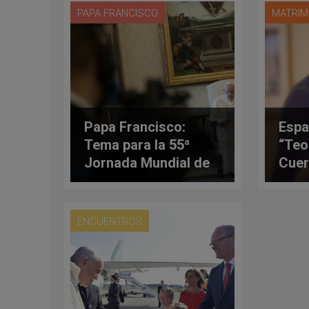
PAPA FRANCISCO
MATRIM
Papa Francisco:
Espa
Tema para la 55ª
“Teo
Jornada Mundial de
Cuer
las Comunicaciones
Chri
Sociales
apla
ENCUENTROS