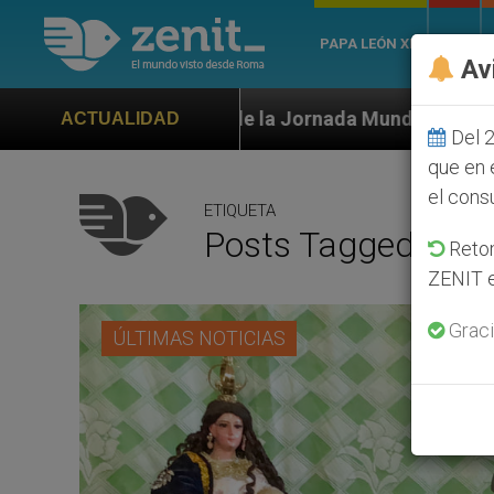
PAPA LEÓN XIV
ROMA
Av
e la Jornada Mundial de la Juventud Seúl 2027
ACTUALIDAD
Del 2
que en 
el cons
ETIQUETA
Posts Tagged ‘202
Retom
ZENIT e
Graci
ÚLTIMAS NOTICIAS