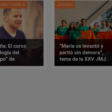
ONIO Y FAMILIA
JÓVENES
ña: El curso
“María se levantó y
logía del
partió sin demora”,
po” de
tema de la XXV JMJ
stopher West,
de Lisboa 2022
zado a 2021