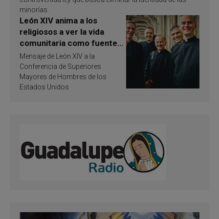
minorías.
León XIV anima a los
religiosos a ver la vida
comunitaria como fuente
de inspiración y
Mensaje de León XIV a la
santificación
Conferencia de Superiores
Mayores de Hombres de los
Estados Unidos