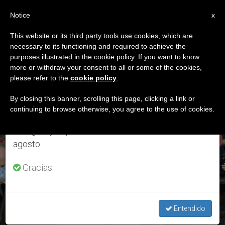
ES
Notice
×
x
Aviso importante
This website or its third party tools use cookies, which are
necessary to its functioning and required to achieve the
Del 27 de julio al 7 de agosto haremos la pausa
ETIQUETA
purposes illustrated in the cookie policy. If you want to know
anual, aprovechando que en el periodo de verano
Posts Tagged
more or withdraw your consent to all or some of the cookies,
please refer to the
cookie policy
.
se generan menos informaciones y también el
‘23/08/2017’
consumo de las mismas disminuye.
By closing this banner, scrolling this page, clicking a link or
continuing to browse otherwise, you agree to the use of cookies.
Retomamos el trabajo ordinario de las ediciones
en inglés y español de ZENIT el lunes 10 de
ÚLTIMAS NOTICIAS
agosto.
Gracias.
Audiencia: "La esperanza cristiana nos asegura que Dios es
Entendido
padre"