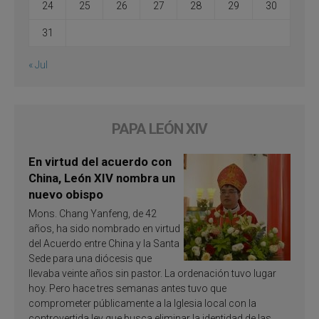
24
25
26
27
28
29
30
31
« Jul
PAPA LEÓN XIV
En virtud del acuerdo con
China, León XIV nombra un
nuevo obispo
Mons. Chang Yanfeng, de 42
años, ha sido nombrado en virtud
del Acuerdo entre China y la Santa
Sede para una diócesis que
llevaba veinte años sin pastor. La ordenación tuvo lugar
hoy. Pero hace tres semanas antes tuvo que
comprometer públicamente a la Iglesia local con la
controvertida ley que busca eliminar la identidad de las