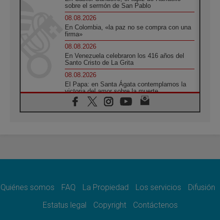
sobre el sermón de San Pablo
08.08.2026
En Colombia, «la paz no se compra con una
firma»
08.08.2026
En Venezuela celebraron los 416 años del
Santo Cristo de La Grita
08.08.2026
El Papa: en Santa Ágata contemplamos la
victoria del amor sobre la muerte
08.08.2026
León XIV visitará el Santuario de la Madre
del Buen Consejo de Genazzano
07.08.2026
Filipinas: el Vicariato Apostólico de Calapán
se convierte en diócesis
07.08.2026
Honduras: Los desplazados invisibles de una
crisis olvidada
Quiénes somos
FAQ
La Propiedad
Los servicios
Difusión
07.08.2026
Bokalic: "En Argentina el Papa León señalará
Estatus legal
Copyright
Contáctenos
el compromiso del cristiano"
07.08.2026