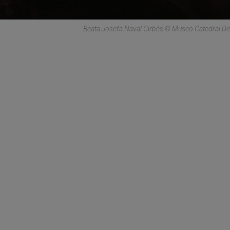
Beata Josefa Naval Girbés © Museo Catedral De