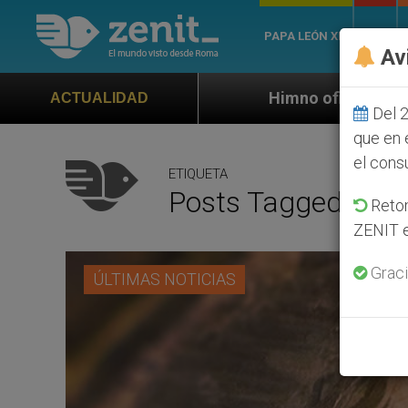
PAPA LEÓN XIV
ROMA
Av
Himno oficial de la Jornada Mundial de la
ACTUALIDAD
Del 2
que en 
el cons
ETIQUETA
Posts Tagged ‘24 F
Retom
ZENIT e
Graci
ÚLTIMAS NOTICIAS