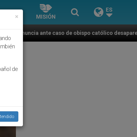
ES
×
MISIÓN
 de obispo católico desaparecido por la dictadura n
hando
ambién
pañol de
tendido