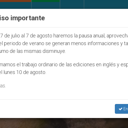
IGLESIA Y MUNDO
DOCUMENTOS
DONATIVOS
iso importante
 Juventud Seúl 2027
ONU se pronuncia ante caso
7 de julio al 7 de agosto haremos la pausa anual, aprovec
el periodo de verano se generan menos informaciones y t
umo de las mismas disminuye.
ebrero’
amos el trabajo ordinario de las ediciones en inglés y es
l lunes 10 de agosto.
as.
En