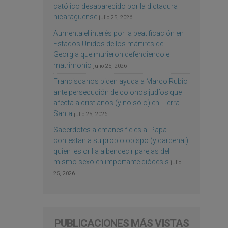
católico desaparecido por la dictadura
nicaragüense
julio 25, 2026
Aumenta el interés por la beatificación en
Estados Unidos de los mártires de
Georgia que murieron defendiendo el
matrimonio
julio 25, 2026
Franciscanos piden ayuda a Marco Rubio
ante persecución de colonos judíos que
afecta a cristianos (y no sólo) en Tierra
Santa
julio 25, 2026
Sacerdotes alemanes fieles al Papa
contestan a su propio obispo (y cardenal)
quien les orilla a bendecir parejas del
mismo sexo en importante diócesis
julio
25, 2026
PUBLICACIONES MÁS VISTAS