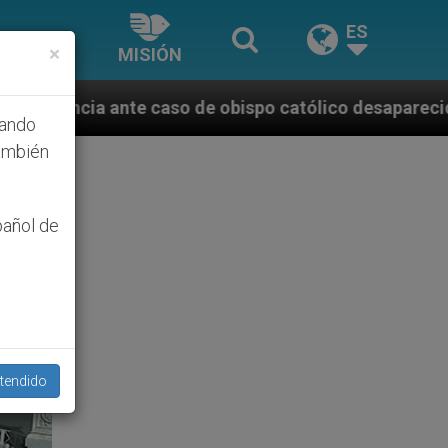
ES
×
MISIÓN
de obispo católico desaparecido por la dictadura ni
hando
ambién
pañol de
tendido