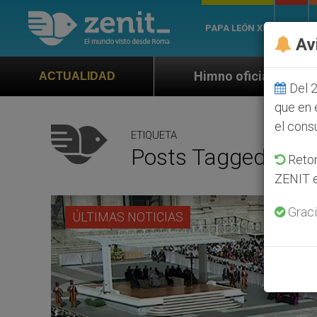
PAPA LEÓN XIV
ROMA
Av
Himno oficial de la Jornada Mundial de la 
ACTUALIDAD
Del 2
que en 
el cons
ETIQUETA
Posts Tagged ‘29/
Retom
ZENIT e
Graci
ÚLTIMAS NOTICIAS