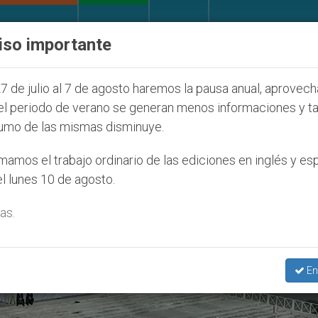
IGLESIA Y MUNDO
DOCUMENTOS
DONATIVOS
iso importante
Juventud Seúl 2027
ONU se pronuncia ante caso 
7 de julio al 7 de agosto haremos la pausa anual, aprovec
el periodo de verano se generan menos informaciones y t
umo de las mismas disminuye.
03/207’
amos el trabajo ordinario de las ediciones en inglés y es
l lunes 10 de agosto.
as.
En