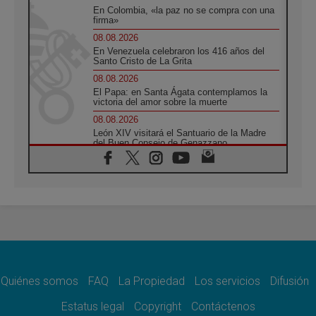
En Colombia, «la paz no se compra con una
firma»
08.08.2026
En Venezuela celebraron los 416 años del
Santo Cristo de La Grita
08.08.2026
El Papa: en Santa Ágata contemplamos la
victoria del amor sobre la muerte
08.08.2026
León XIV visitará el Santuario de la Madre
del Buen Consejo de Genazzano
07.08.2026
Filipinas: el Vicariato Apostólico de Calapán
se convierte en diócesis
07.08.2026
Honduras: Los desplazados invisibles de una
crisis olvidada
07.08.2026
Bokalic: "En Argentina el Papa León señalará
el compromiso del cristiano"
Quiénes somos
FAQ
La Propiedad
Los servicios
Difusión
07.08.2026
La matanza de niños en Gaza no cesa: 300
Estatus legal
Copyright
Contáctenos
muertos en 300 días