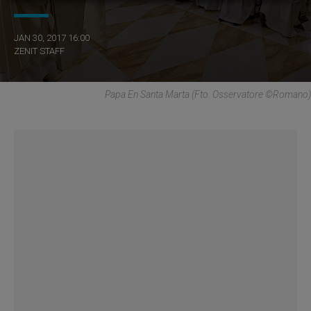
JAN 30, 2017 16:00
ZENIT STAFF
Papa En Santa Marta (Fto. Osservatore ©Romano)