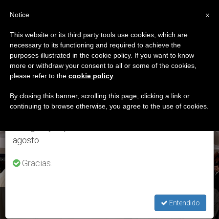
ES
Notice
×
x
Aviso importante
This website or its third party tools use cookies, which are
necessary to its functioning and required to achieve the
Del 27 de julio al 7 de agosto haremos la pausa
ETIQUETA
purposes illustrated in the cookie policy. If you want to know
anual, aprovechando que en el periodo de verano
Posts Tagged ‘30-01-
more or withdraw your consent to all or some of the cookies,
please refer to the
cookie policy
.
se generan menos informaciones y también el
2017’
consumo de las mismas disminuye.
By closing this banner, scrolling this page, clicking a link or
continuing to browse otherwise, you agree to the use of cookies.
Retomamos el trabajo ordinario de las ediciones
en inglés y español de ZENIT el lunes 10 de
ÚLTIMAS NOTICIAS
agosto.
Gracias.
El Papa en Sta. Marta: 'Una Iglesia sin mártires es una Iglesia
Entendido
sin Jesús'