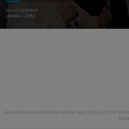
NOV 27, 2019 18:37
LARISSA I. LÓPEZ
Rueda De Prensa En El Avión De Vuelta De Japón, 26 Nov. 2019 © Vatican
Media