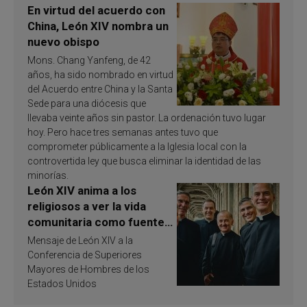
En virtud del acuerdo con
China, León XIV nombra un
nuevo obispo
Mons. Chang Yanfeng, de 42
años, ha sido nombrado en virtud
del Acuerdo entre China y la Santa
Sede para una diócesis que
llevaba veinte años sin pastor. La ordenación tuvo lugar
hoy. Pero hace tres semanas antes tuvo que
comprometer públicamente a la Iglesia local con la
controvertida ley que busca eliminar la identidad de las
minorías.
León XIV anima a los
religiosos a ver la vida
comunitaria como fuente
de inspiración y
Mensaje de León XIV a la
santificación
Conferencia de Superiores
Mayores de Hombres de los
Estados Unidos