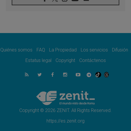
León XIV visitará el Santuario de la Madre
del Buen Consejo de Genazzano
07.08.2026
Filipinas: el Vicariato Apostólico de Calapán
se convierte en diócesis
07.08.2026
Honduras: Los desplazados invisibles de una
crisis olvidada
Quiénes somos
FAQ
La Propiedad
Los servicios
Difusión
07.08.2026
Bokalic: "En Argentina el Papa León señalará
Estatus legal
Copyright
Contáctenos
el compromiso del cristiano"
07.08.2026
La matanza de niños en Gaza no cesa: 300
muertos en 300 días
07.08.2026
Tagle: La guerra desfigura el mundo, solo la
revelación de Dios lo transfigura
Copyright © 2026 ZENIT. All Rights Reserved.
https://es.zenit.org