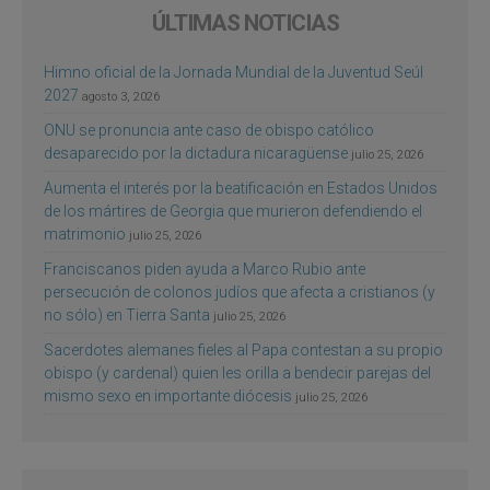
ÚLTIMAS NOTICIAS
Himno oficial de la Jornada Mundial de la Juventud Seúl
2027
agosto 3, 2026
ONU se pronuncia ante caso de obispo católico
desaparecido por la dictadura nicaragüense
julio 25, 2026
Aumenta el interés por la beatificación en Estados Unidos
de los mártires de Georgia que murieron defendiendo el
matrimonio
julio 25, 2026
Franciscanos piden ayuda a Marco Rubio ante
persecución de colonos judíos que afecta a cristianos (y
no sólo) en Tierra Santa
julio 25, 2026
Sacerdotes alemanes fieles al Papa contestan a su propio
obispo (y cardenal) quien les orilla a bendecir parejas del
mismo sexo en importante diócesis
julio 25, 2026