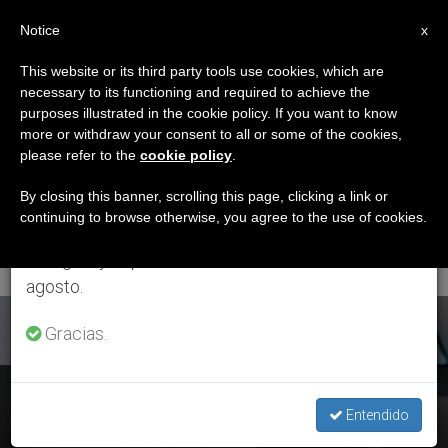
ES
Notice
×
x
Aviso importante
This website or its third party tools use cookies, which are
necessary to its functioning and required to achieve the
Del 27 de julio al 7 de agosto haremos la pausa
ETIQUETA
purposes illustrated in the cookie policy. If you want to know
anual, aprovechando que en el periodo de verano
Posts Tagged ‘32º
more or withdraw your consent to all or some of the cookies,
please refer to the
cookie policy
.
se generan menos informaciones y también el
Viaje Apostólico
consumo de las mismas disminuye.
By closing this banner, scrolling this page, clicking a link or
continuing to browse otherwise, you agree to the use of cookies.
Internacional’
Retomamos el trabajo ordinario de las ediciones
en inglés y español de ZENIT el lunes 10 de
agosto.
ÚLTIMAS NOTICIAS
Gracias.
Armas atómicas: La inmoralidad de su uso y posesión “debe
Entendido
ir en el Catecismo”