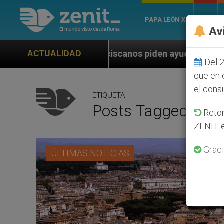
PAPA LEÓN XIV
ROMA
Av
nciscanos piden ayuda a Marco Rubio ante persecución 
ACTUALIDAD
Del 2
que en 
el cons
ETIQUETA
Posts Tagged ‘anua
Retom
ZENIT e
Graci
ÚLTIMAS NOTICIAS