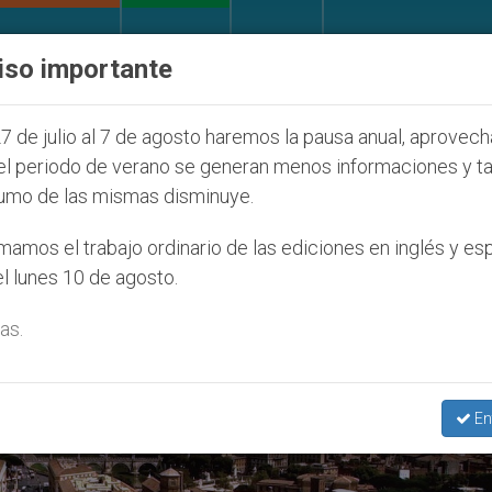
IGLESIA Y MUNDO
DOCUMENTOS
DONATIVOS
iso importante
de colonos judíos que afecta a cristianos (y no sólo)
7 de julio al 7 de agosto haremos la pausa anual, aprovec
el periodo de verano se generan menos informaciones y t
umo de las mismas disminuye.
rio’
amos el trabajo ordinario de las ediciones en inglés y es
l lunes 10 de agosto.
as.
En