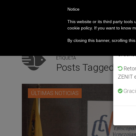
Notice
PAPA LEÓN XIV
ROMA
Av
This website or its third party tools
cookie policy. If you want to know m
icaragüense
Aumenta el interés por la beatific
ACTUALIDAD
Del 2
By closing this banner, scrolling thi
que en 
el cons
ETIQUETA
Posts Tagged ‘apoy
Retom
ZENIT e
Graci
ÚLTIMAS NOTICIAS