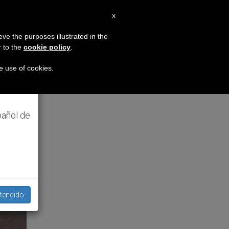
ES
x
×
MISIÓN
eve the purposes illustrated in the
r to the
cookie policy
.
ue murieron defendiendo el matrimonio
Francisc
hando
he use of cookies.
ambién
pañol de
tendido