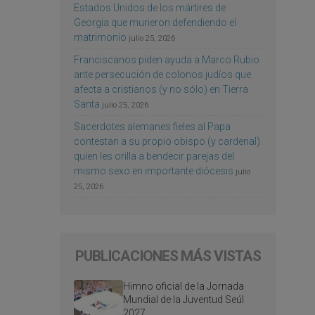
Estados Unidos de los mártires de
Georgia que murieron defendiendo el
matrimonio
julio 25, 2026
Franciscanos piden ayuda a Marco Rubio
ante persecución de colonos judíos que
afecta a cristianos (y no sólo) en Tierra
Santa
julio 25, 2026
Sacerdotes alemanes fieles al Papa
contestan a su propio obispo (y cardenal)
quien les orilla a bendecir parejas del
mismo sexo en importante diócesis
julio
25, 2026
PUBLICACIONES MÁS VISTAS
Himno oficial de la Jornada
Mundial de la Juventud Seúl
2027