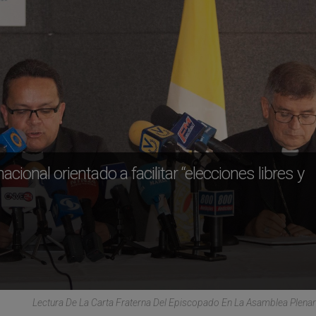
ional orientado a facilitar “elecciones libres y
Lectura De La Carta Fraterna Del Episcopado En La Asamblea Plena