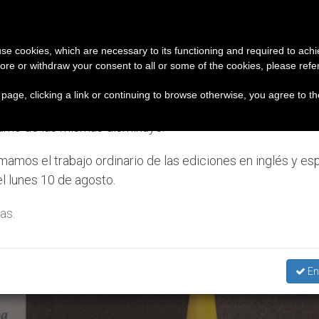
IGLESIA Y MUNDO
DOCUMENTOS
DONATIVOS
iso importante
 use cookies, which are necessary to its functioning and required to achi
ore or withdraw your consent to all or some of the cookies, please refe
ación en Estados Unidos de los mártires de Georgia q
7 de julio al 7 de agosto haremos la pausa anual, aprovec
s page, clicking a link or continuing to browse otherwise, you agree to t
el periodo de verano se generan menos informaciones y t
umo de las mismas disminuye.
o Internacional’
amos el trabajo ordinario de las ediciones en inglés y es
l lunes 10 de agosto.
as.
En