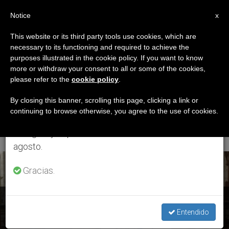
ES
Notice
×
x
Aviso importante
This website or its third party tools use cookies, which are
necessary to its functioning and required to achieve the
Del 27 de julio al 7 de agosto haremos la pausa
ETIQUETA
purposes illustrated in the cookie policy. If you want to know
anual, aprovechando que en el periodo de verano
Posts Tagged ‘basílica
more or withdraw your consent to all or some of the cookies,
please refer to the
cookie policy
.
se generan menos informaciones y también el
De Nuestra Señora De
consumo de las mismas disminuye.
By closing this banner, scrolling this page, clicking a link or
continuing to browse otherwise, you agree to the use of cookies.
Itatí’
Retomamos el trabajo ordinario de las ediciones
en inglés y español de ZENIT el lunes 10 de
agosto.
ÚLTIMAS NOTICIAS
Gracias.
Argentina: Saludo del Papa a los participantes en la 41ª
Peregrinación Juvenil a Itatí
Entendido