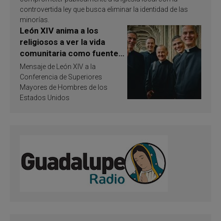
controvertida ley que busca eliminar la identidad de las
minorías.
León XIV anima a los
religiosos a ver la vida
comunitaria como fuente
de inspiración y
Mensaje de León XIV a la
santificación
Conferencia de Superiores
Mayores de Hombres de los
Estados Unidos