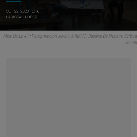
SEP 22, 2020 12:16
LARISSA I. LÓPEZ
Misa De La 41ª Peregrinación Juvenil A Itatí (C) Basílica De Nuestra Señora
De Itatí