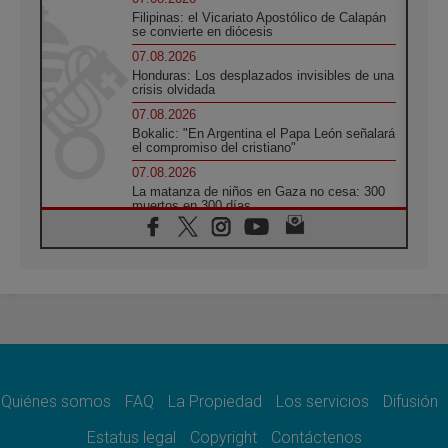
Filipinas: el Vicariato Apostólico de Calapán
se convierte en diócesis
07.08.2026
Honduras: Los desplazados invisibles de una
crisis olvidada
07.08.2026
Bokalic: "En Argentina el Papa León señalará
el compromiso del cristiano"
07.08.2026
La matanza de niños en Gaza no cesa: 300
muertos en 300 días
07.08.2026
Tagle: La guerra desfigura el mundo, solo la
revelación de Dios lo transfigura
07.08.2026
Presentada la Trienal de Arte de las
Universidades Católicas: «Exercises in
Empathy»
07.08.2026
Fortunatus Nwachukwu: la comunicación
como misión al servicio del Evangelio
Quiénes somos
FAQ
La Propiedad
Los servicios
Difusión
07.08.2026
Estatus legal
Copyright
Contáctenos
SIGNIS 2026, dar voz a las religiosas en el