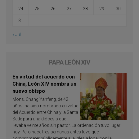
24
25
26
27
28
29
30
31
« Jul
PAPA LEÓN XIV
En virtud del acuerdo con
China, León XIV nombra un
nuevo obispo
Mons. Chang Yanfeng, de 42
años, ha sido nombrado en virtud
del Acuerdo entre China y la Santa
Sede para una diócesis que
llevaba veinte años sin pastor. La ordenación tuvo lugar
hoy. Pero hace tres semanas antes tuvo que
comprometer públicamente a la Iglesia local con la