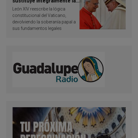
sustituye integralmente la
ley vaticana de Papa
León XIV reescribe la lógica
Francisco
constitucional del Vaticano,
devolviendo la soberanía papal a
sus fundamentos legales