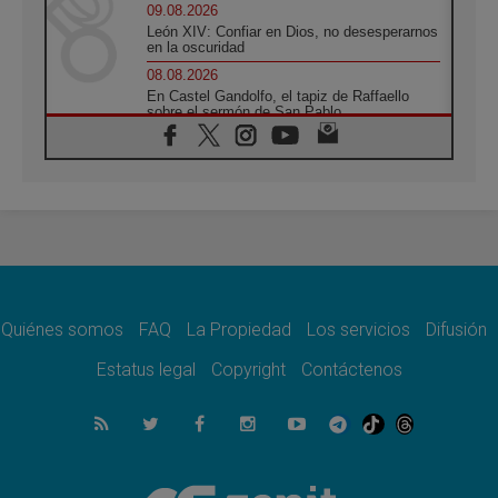
09.08.2026
León XIV: Confiar en Dios, no desesperarnos
en la oscuridad
08.08.2026
En Castel Gandolfo, el tapiz de Raffaello
sobre el sermón de San Pablo
08.08.2026
En Colombia, «la paz no se compra con una
firma»
08.08.2026
En Venezuela celebraron los 416 años del
Santo Cristo de La Grita
08.08.2026
El Papa: en Santa Ágata contemplamos la
victoria del amor sobre la muerte
Quiénes somos
FAQ
La Propiedad
Los servicios
Difusión
08.08.2026
León XIV visitará el Santuario de la Madre
Estatus legal
Copyright
Contáctenos
del Buen Consejo de Genazzano
07.08.2026
Filipinas: el Vicariato Apostólico de Calapán
se convierte en diócesis
07.08.2026
Honduras: Los desplazados invisibles de una