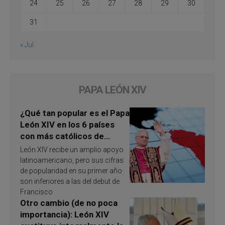
24
25
26
27
28
29
30
31
« Jul
PAPA LEÓN XIV
¿Qué tan popular es el Papa
León XIV en los 6 países
con más católicos de
América Latina en 2026?
León XIV recibe un amplio apoyo
Publican resultados de
latinoamericano, pero sus cifras
investigación
de popularidad en su primer año
son inferiores a las del debut de
Francisco
Otro cambio (de no poca
importancia): León XIV