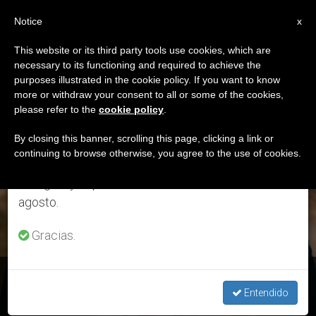
ES
Notice
×
x
Aviso importante
This website or its third party tools use cookies, which are
necessary to its functioning and required to achieve the
Del 27 de julio al 7 de agosto haremos la pausa
ETIQUETA
purposes illustrated in the cookie policy. If you want to know
anual, aprovechando que en el periodo de verano
Posts Tagged ‘bienes
more or withdraw your consent to all or some of the cookies,
please refer to the
cookie policy
.
se generan menos informaciones y también el
Eternos’
consumo de las mismas disminuye.
By closing this banner, scrolling this page, clicking a link or
continuing to browse otherwise, you agree to the use of cookies.
Retomamos el trabajo ordinario de las ediciones
en inglés y español de ZENIT el lunes 10 de
ÚLTIMAS NOTICIAS
agosto.
Gracias.
Padre Antonio Rivero: “¿Qué hacer con los bienes
materiales?”
Entendido