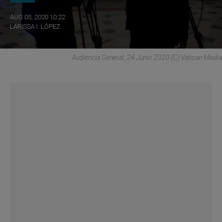
AUG 05, 2020 10:22
LARISSA I. LÓPEZ
Audiencia General, 24 Junio 2020 (C) Vatican Media