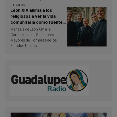
minorías.
León XIV anima a los
religiosos a ver la vida
comunitaria como fuente
de inspiración y
Mensaje de León XIV a la
santificación
Conferencia de Superiores
Mayores de Hombres de los
Estados Unidos