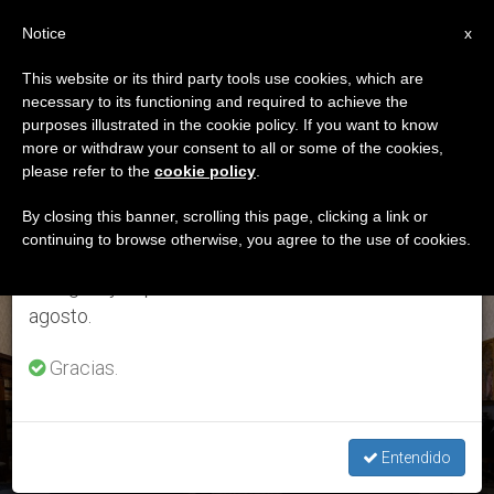
ES
Notice
×
x
Aviso importante
This website or its third party tools use cookies, which are
necessary to its functioning and required to achieve the
Del 27 de julio al 7 de agosto haremos la pausa
ETIQUETA
purposes illustrated in the cookie policy. If you want to know
anual, aprovechando que en el periodo de verano
Posts Tagged
more or withdraw your consent to all or some of the cookies,
please refer to the
cookie policy
.
se generan menos informaciones y también el
‘Cafarnaúm’
consumo de las mismas disminuye.
By closing this banner, scrolling this page, clicking a link or
continuing to browse otherwise, you agree to the use of cookies.
Retomamos el trabajo ordinario de las ediciones
en inglés y español de ZENIT el lunes 10 de
ÚLTIMAS NOTICIAS
agosto.
Gracias.
Audiencia general: El Papa reanuda su celebración en
tiempos de coronavirus
Entendido