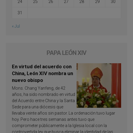
24
25
26
27
28
29
30
31
« Jul
PAPA LEÓN XIV
En virtud del acuerdo con
China, León XIV nombra un
nuevo obispo
Mons. Chang Yanfeng, de 42
años, ha sido nombrado en virtud
del Acuerdo entre China y la Santa
Sede para una diócesis que
llevaba veinte años sin pastor. La ordenación tuvo lugar
hoy. Pero hace tres semanas antes tuvo que
comprometer públicamente a la Iglesia local con la
controvertida ley que busca eliminar la identidad de las