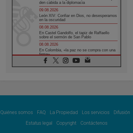
den cabida a la diplomacia
09.08.2026
León XIV: Confiar en Dios, no desesperarnos
en la oscuridad
08.08.2026
En Castel Gandolfo, el tapiz de Raffaello
sobre el sermón de San Pablo
08.08.2026
En Colombia, «la paz no se compra con una
firma»
08.08.2026
En Venezuela celebraron los 416 años del
Santo Cristo de La Grita
08.08.2026
El Papa: en Santa Ágata contemplamos la
victoria del amor sobre la muerte
08.08.2026
León XIV visitará el Santuario de la Madre
del Buen Consejo de Genazzano
Quiénes somos
FAQ
La Propiedad
Los servicios
Difusión
07.08.2026
Filipinas: el Vicariato Apostólico de Calapán
Estatus legal
Copyright
Contáctenos
se convierte en diócesis
07.08.2026