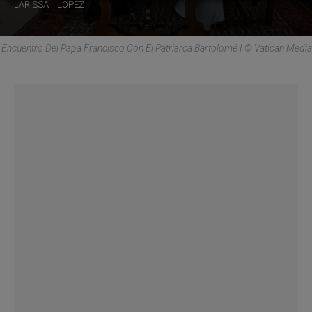
LARISSA I. LÓPEZ
Encuentro Del Papa Francisco Con El Patriarca Bartolomé I © Vatican Media