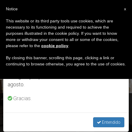
ES
Notice
×
x
Aviso importante
This website or its third party tools use cookies, which are
necessary to its functioning and required to achieve the
Del 27 de julio al 7 de agosto haremos la pausa
ETIQUETA
purposes illustrated in the cookie policy. If you want to know
anual, aprovechando que en el periodo de verano
Posts Tagged ‘cáliz’
more or withdraw your consent to all or some of the cookies,
please refer to the
cookie policy
.
se generan menos informaciones y también el
consumo de las mismas disminuye.
By closing this banner, scrolling this page, clicking a link or
continuing to browse otherwise, you agree to the use of cookies.
ÚLTIMAS NOTICIAS
Retomamos el trabajo ordinario de las ediciones
en inglés y español de ZENIT el lunes 10 de
agosto.
Gracias.
Francisco se reúne con Bartolomé I, Patriarca Ecuménico
de Constantinopla
Entendido
SEP 17, 2019 17:21