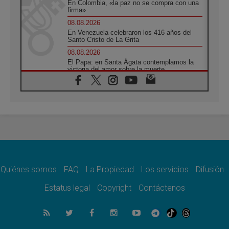
En Colombia, «la paz no se compra con una
firma»
08.08.2026
En Venezuela celebraron los 416 años del
Santo Cristo de La Grita
08.08.2026
El Papa: en Santa Ágata contemplamos la
victoria del amor sobre la muerte
08.08.2026
León XIV visitará el Santuario de la Madre
del Buen Consejo de Genazzano
07.08.2026
Filipinas: el Vicariato Apostólico de Calapán
se convierte en diócesis
07.08.2026
Honduras: Los desplazados invisibles de una
crisis olvidada
Quiénes somos
FAQ
La Propiedad
Los servicios
Difusión
07.08.2026
Bokalic: "En Argentina el Papa León señalará
Estatus legal
Copyright
Contáctenos
el compromiso del cristiano"
07.08.2026
La matanza de niños en Gaza no cesa: 300
muertos en 300 días