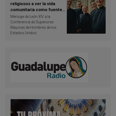
religiosos a ver la vida
comunitaria como fuente
de inspiración y
Mensaje de León XIV a la
santificación
Conferencia de Superiores
Mayores de Hombres de los
Estados Unidos