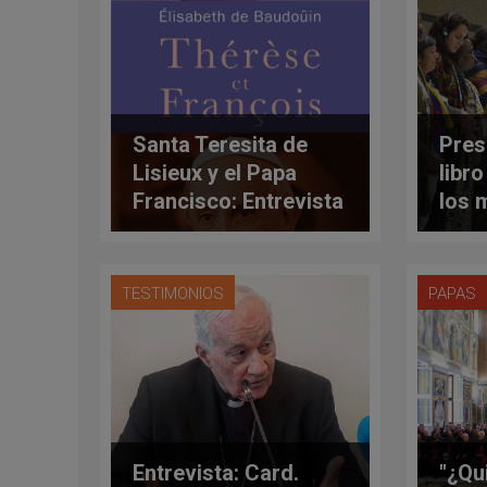
Santa Teresita de
Pres
Lisieux y el Papa
libr
Francisco: Entrevista
los 
con Elisabeth de
popu
Baudoüin
TESTIMONIOS
PAPAS
Entrevista: Card.
"¿Qu