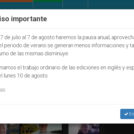
IGLESIA Y MUNDO
DOCUMENTOS
DONATIVOS
iso importante
 se pronuncia ante caso de obispo católico desaparec
7 de julio al 7 de agosto haremos la pausa anual, aprovec
el periodo de verano se generan menos informaciones y t
umo de las mismas disminuye.
enal Marc Ouellet’
amos el trabajo ordinario de las ediciones en inglés y es
l lunes 10 de agosto.
as.
En