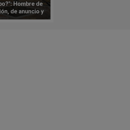
po?": Hombre de
ión, de anuncio y
omunión