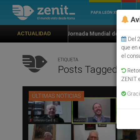
PAPA LEÓN XIV
ROMA
Av
a Jornada Mundial de la Juventud Seúl 2027
ONU
ACTUALIDAD
Del 2
que en 
el cons
ETIQUETA
Posts Tagged ‘card
Retom
ZENIT e
Graci
ÚLTIMAS NOTICIAS