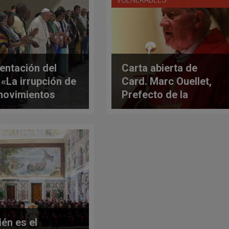
VULNERABLES
entación del
Carta abierta de
o «La irrupción de
Card. Marc Ouellet,
movimientos
Prefecto de la
lares»
Congregación para
los Obispos, sobre
las acusaciones al
Papa
ién es el