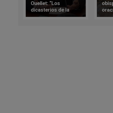
Ouellet: “Los
obis
dicasterios de la
orac
Santa Sede deben
de c
comunicarse mejor
entre ellos"