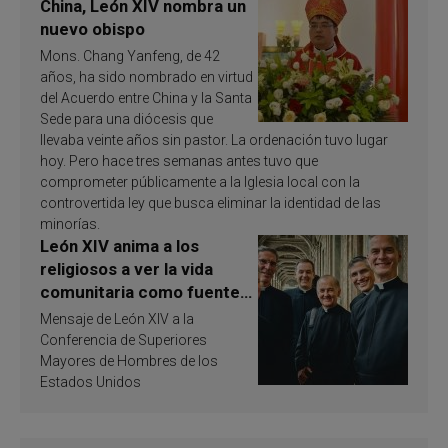
China, León XIV nombra un
nuevo obispo
Mons. Chang Yanfeng, de 42
años, ha sido nombrado en virtud
del Acuerdo entre China y la Santa
Sede para una diócesis que
llevaba veinte años sin pastor. La ordenación tuvo lugar
hoy. Pero hace tres semanas antes tuvo que
comprometer públicamente a la Iglesia local con la
controvertida ley que busca eliminar la identidad de las
minorías.
León XIV anima a los
religiosos a ver la vida
comunitaria como fuente
de inspiración y
Mensaje de León XIV a la
santificación
Conferencia de Superiores
Mayores de Hombres de los
Estados Unidos