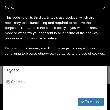
ES
Notice
×
x
Aviso importante
This website or its third party tools use cookies, which are
necessary to its functioning and required to achieve the
Del 27 de julio al 7 de agosto haremos la pausa
ETIQUETA
purposes illustrated in the cookie policy. If you want to know
anual, aprovechando que en el periodo de verano
Posts Tagged
more or withdraw your consent to all or some of the cookies,
please refer to the
cookie policy
.
se generan menos informaciones y también el
‘cardenal Raúl
consumo de las mismas disminuye.
By closing this banner, scrolling this page, clicking a link or
continuing to browse otherwise, you agree to the use of cookies.
Eduardo Vela
Retomamos el trabajo ordinario de las ediciones
en inglés y español de ZENIT el lunes 10 de
Chiriboga’
agosto.
Gracias.
ÚLTIMAS NOTICIAS
Entendido