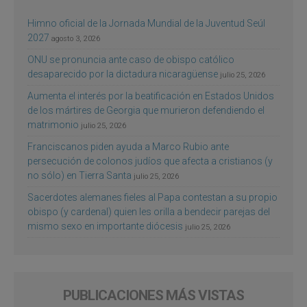
Himno oficial de la Jornada Mundial de la Juventud Seúl
2027
agosto 3, 2026
ONU se pronuncia ante caso de obispo católico
desaparecido por la dictadura nicaragüense
julio 25, 2026
Aumenta el interés por la beatificación en Estados Unidos
de los mártires de Georgia que murieron defendiendo el
matrimonio
julio 25, 2026
Franciscanos piden ayuda a Marco Rubio ante
persecución de colonos judíos que afecta a cristianos (y
no sólo) en Tierra Santa
julio 25, 2026
Sacerdotes alemanes fieles al Papa contestan a su propio
obispo (y cardenal) quien les orilla a bendecir parejas del
mismo sexo en importante diócesis
julio 25, 2026
PUBLICACIONES MÁS VISTAS