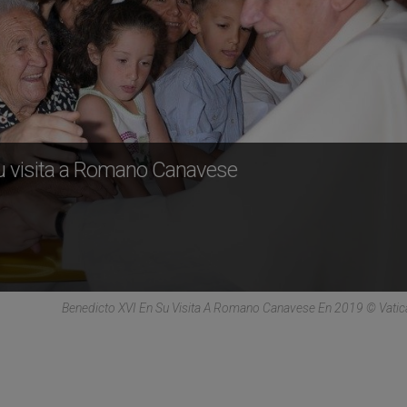
su visita a Romano Canavese
Benedicto XVI En Su Visita A Romano Canavese En 2019 © Vati