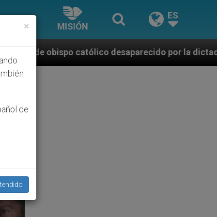
ES
×
MISIÓN
lico desaparecido por la dictadura nicaragüense
hando
ambién
pañol de
tendido