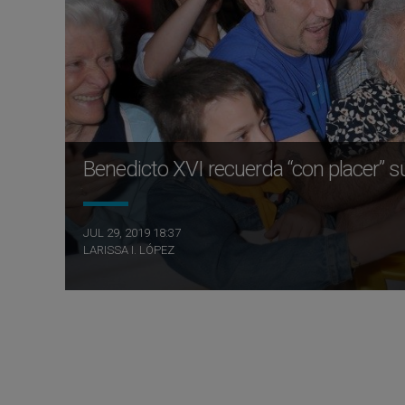
Benedicto XVI recuerda “con placer” 
JUL 29, 2019 18:37
LARISSA I. LÓPEZ