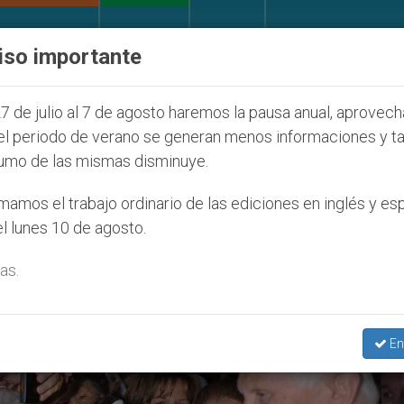
IGLESIA Y MUNDO
DOCUMENTOS
DONATIVOS
iso importante
027
ONU se pronuncia ante caso de obispo cató
7 de julio al 7 de agosto haremos la pausa anual, aprovec
el periodo de verano se generan menos informaciones y t
umo de las mismas disminuye.
enal Tarcisio Bertone’
amos el trabajo ordinario de las ediciones en inglés y es
l lunes 10 de agosto.
as.
En