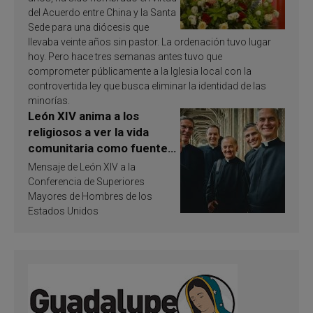
del Acuerdo entre China y la Santa
Sede para una diócesis que
llevaba veinte años sin pastor. La ordenación tuvo lugar
hoy. Pero hace tres semanas antes tuvo que
comprometer públicamente a la Iglesia local con la
controvertida ley que busca eliminar la identidad de las
minorías.
León XIV anima a los
religiosos a ver la vida
comunitaria como fuente
de inspiración y
Mensaje de León XIV a la
santificación
Conferencia de Superiores
Mayores de Hombres de los
Estados Unidos