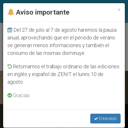
ES
×
Aviso importante
Del 27 de julio al 7 de agosto haremos la pausa
ETIQUETA
anual, aprovechando que en el periodo de verano
Posts Tagged ‘Casa
se generan menos informaciones y también el
De Santa Marta’
consumo de las mismas disminuye.
Retomamos el trabajo ordinario de las ediciones
en inglés y español de ZENIT el lunes 10 de
ÚLTIMAS NOTICIAS
agosto.
Gracias.
Santa Marta: Coronavirus, el Papa pide por los estudiantes y
profesores
Entendido