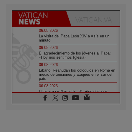
06.08.2026
La visita del Papa León XIV a Asís en un
minuto
06.08.2026
El agradecimiento de los jóvenes al Papa:
«Hoy nos sentimos Iglesia»
06.08.2026
Líbano: Reanudan los coloquios en Roma en
medio de tensiones y ataques en el sur del
país
06.08.2026
Hiroshima y Nagasaki, 81 años después.
Comienzan "Diez Días Oración por la Paz"
06.08.2026
Pizzaballa en Asís: los cristianos quieren
paz
06.08.2026
Sturla: La visita de León XIV será una buena
noticia para todo el Uruguay