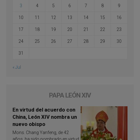
3
4
5
6
7
8
9
10
11
12
13
14
15
16
17
18
19
20
21
22
23
24
25
26
27
28
29
30
31
« Jul
PAPA LEÓN XIV
En virtud del acuerdo con
China, León XIV nombra un
nuevo obispo
Mons. Chang Yanfeng, de 42
años, ha sido nombrado en virtud