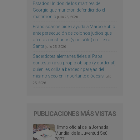
Estados Unidos de los mártires de
Georgia que murieron defendiendo el
matrimonio
julio 25, 2026
Franciscanos piden ayuda a Marco Rubio
ante persecución de colonos judíos que
afecta a cristianos (y no sólo) en Tierra
Santa
julio 25, 2026
Sacerdotes alemanes fieles al Papa
contestan a su propio obispo (y cardenal)
quien les orilla a bendecir parejas del
mismo sexo en importante diócesis
julio
25, 2026
PUBLICACIONES MÁS VISTAS
Himno oficial de la Jornada
Mundial de la Juventud Seúl
2027