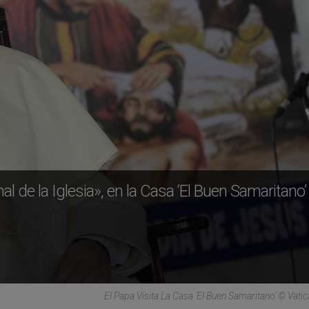
l de la Iglesia», en la Casa ‘El Buen Samaritano’
El Papa Visita La Casa 'El Buen Samaritano' © Vati