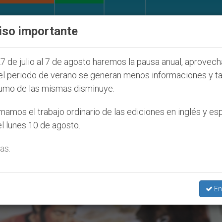
IGLESIA Y MUNDO
DOCUMENTOS
DONATIVOS
iso importante
 Juventud Seúl 2027
ONU se pronuncia ante cas
7 de julio al 7 de agosto haremos la pausa anual, aprovec
el periodo de verano se generan menos informaciones y t
umo de las mismas disminuye.
a El Buen Samaritano’
amos el trabajo ordinario de las ediciones en inglés y es
l lunes 10 de agosto.
as.
En