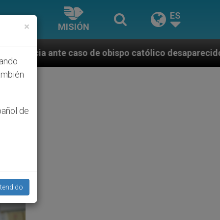
ES
×
MISIÓN
o de obispo católico desaparecido por la dictadura n
hando
ambién
pañol de
tendido