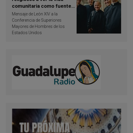
comunitaria como fuente
de inspiración y
Mensaje de León XIV a la
santificación
Conferencia de Superiores
Mayores de Hombres de los
Estados Unidos