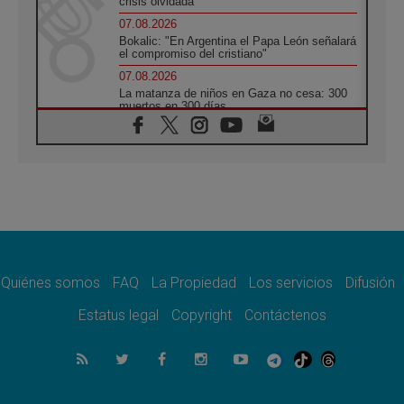
crisis olvidada
07.08.2026
Bokalic: "En Argentina el Papa León señalará
el compromiso del cristiano"
07.08.2026
La matanza de niños en Gaza no cesa: 300
muertos en 300 días
07.08.2026
Tagle: La guerra desfigura el mundo, solo la
revelación de Dios lo transfigura
07.08.2026
Presentada la Trienal de Arte de las
Universidades Católicas: «Exercises in
Empathy»
07.08.2026
Fortunatus Nwachukwu: la comunicación
como misión al servicio del Evangelio
Quiénes somos
FAQ
La Propiedad
Los servicios
Difusión
07.08.2026
Estatus legal
Copyright
Contáctenos
SIGNIS 2026, dar voz a las religiosas en el
espacio público
07.08.2026
Lanzan un proyecto de empoderamiento
digital para mujeres líderes en África
07.08.2026