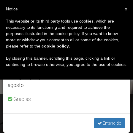
ES
Notice
×
x
Aviso importante
This website or its third party tools use cookies, which are
necessary to its functioning and required to achieve the
Del 27 de julio al 7 de agosto haremos la pausa
ETIQUETA
purposes illustrated in the cookie policy. If you want to know
anual, aprovechando que en el periodo de verano
Posts Tagged ‘cem’
more or withdraw your consent to all or some of the cookies,
please refer to the
cookie policy
.
se generan menos informaciones y también el
consumo de las mismas disminuye.
By closing this banner, scrolling this page, clicking a link or
continuing to browse otherwise, you agree to the use of cookies.
ÚLTIMAS NOTICIAS
Retomamos el trabajo ordinario de las ediciones
en inglés y español de ZENIT el lunes 10 de
agosto.
Gracias.
Consistorio de Cardenales: Entrevista exclusiva a monseñor
Felipe Arizmendi
Entendido
NOV 27, 2020 12:59