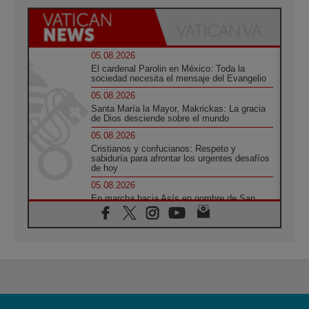
05.08.2026
El cardenal Parolin en México: Toda la
sociedad necesita el mensaje del Evangelio
05.08.2026
Santa María la Mayor, Makrickas: La gracia
de Dios desciende sobre el mundo
05.08.2026
Cristianos y confucianos: Respeto y
sabiduría para afrontar los urgentes desafíos
de hoy
05.08.2026
En marcha hacia Asís en nombre de San
Francisco, a la espera de León
05.08.2026
Venezuela, Padre Pagniello: "En medio del
dolor, una Iglesia que no se rinde"
05.08.2026
La Fuerza del "Círculo de Héroes" con el
Papa en la Audiencia General
05.08.2026