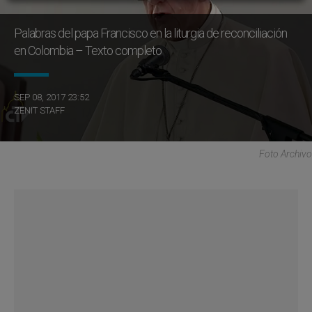
Palabras del papa Francisco en la liturgia de reconciliación
en Colombia – Texto completo
SEP 08, 2017 23:52
ZENIT STAFF
Foto Archivo