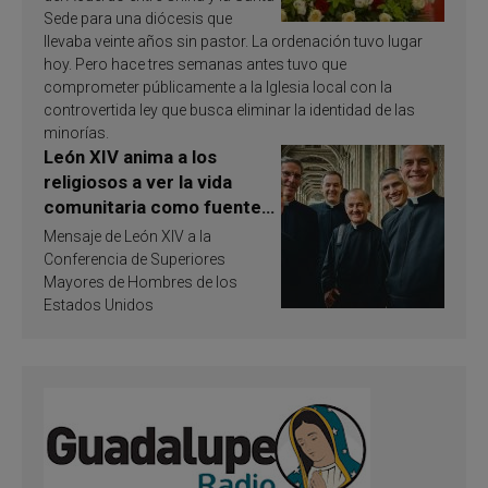
Sede para una diócesis que
llevaba veinte años sin pastor. La ordenación tuvo lugar
hoy. Pero hace tres semanas antes tuvo que
comprometer públicamente a la Iglesia local con la
controvertida ley que busca eliminar la identidad de las
minorías.
León XIV anima a los
religiosos a ver la vida
comunitaria como fuente
de inspiración y
Mensaje de León XIV a la
santificación
Conferencia de Superiores
Mayores de Hombres de los
Estados Unidos