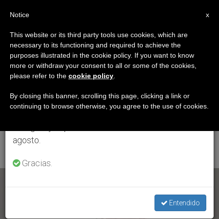
ES
Notice
×
x
Aviso importante
This website or its third party tools use cookies, which are
necessary to its functioning and required to achieve the
Del 27 de julio al 7 de agosto haremos la pausa
ETIQUETA
purposes illustrated in the cookie policy. If you want to know
anual, aprovechando que en el periodo de verano
Posts Tagged
more or withdraw your consent to all or some of the cookies,
please refer to the
cookie policy
.
se generan menos informaciones y también el
‘ceremonia
consumo de las mismas disminuye.
By closing this banner, scrolling this page, clicking a link or
continuing to browse otherwise, you agree to the use of cookies.
Reconciliación
Retomamos el trabajo ordinario de las ediciones
en inglés y español de ZENIT el lunes 10 de
Nacional’
agosto.
Gracias.
ÚLTIMAS NOTICIAS
Entendido