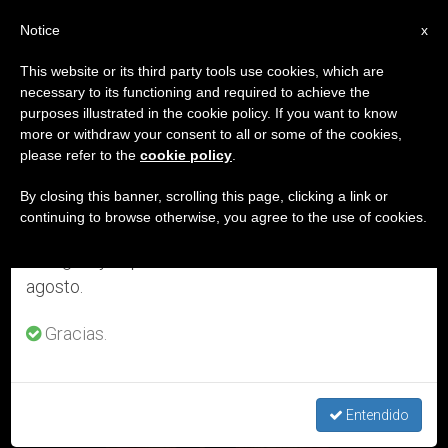
ES
Notice
×
x
Aviso importante
This website or its third party tools use cookies, which are
necessary to its functioning and required to achieve the
Del 27 de julio al 7 de agosto haremos la pausa
ETIQUETA
purposes illustrated in the cookie policy. If you want to know
anual, aprovechando que en el periodo de verano
Posts Tagged
more or withdraw your consent to all or some of the cookies,
please refer to the
cookie policy
.
se generan menos informaciones y también el
‘checoslovaquia’
consumo de las mismas disminuye.
By closing this banner, scrolling this page, clicking a link or
continuing to browse otherwise, you agree to the use of cookies.
Retomamos el trabajo ordinario de las ediciones
en inglés y español de ZENIT el lunes 10 de
ÚLTIMAS NOTICIAS
agosto.
Gracias.
Entendido
Beato Pablo (Pedro) Gojdič, 17 de julio