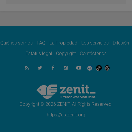
Venezuela, Padre Pagniello: "En medio del
dolor, una Iglesia que no se rinde"
05.08.2026
La Fuerza del "Círculo de Héroes" con el
Papa en la Audiencia General
05.08.2026
Nuncio en Ucrania: Preocupa escuchar a
quienes bendicen la guerra
Quiénes somos
FAQ
La Propiedad
Los servicios
Difusión
05.08.2026
Estatus legal
Copyright
Contáctenos
Ucrania: Ataque masivo en Kyiv durante la
noche
05.08.2026
Colombo: "La visita del Papa a Argentina
llevará un mensaje de paz y dignidad
humana"
05.08.2026
Iglesia en Uruguay: la visita del Papa
fortalecerá la fe y la esperanza
Copyright © 2026 ZENIT. All Rights Reserved.
https://es.zenit.org