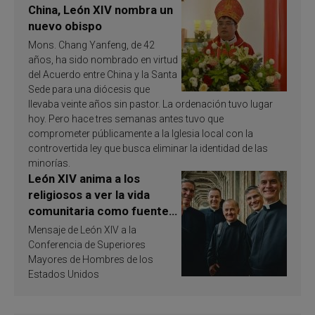
China, León XIV nombra un
nuevo obispo
Mons. Chang Yanfeng, de 42
años, ha sido nombrado en virtud
del Acuerdo entre China y la Santa
Sede para una diócesis que
llevaba veinte años sin pastor. La ordenación tuvo lugar
hoy. Pero hace tres semanas antes tuvo que
comprometer públicamente a la Iglesia local con la
controvertida ley que busca eliminar la identidad de las
minorías.
León XIV anima a los
religiosos a ver la vida
comunitaria como fuente
de inspiración y
Mensaje de León XIV a la
santificación
Conferencia de Superiores
Mayores de Hombres de los
Estados Unidos