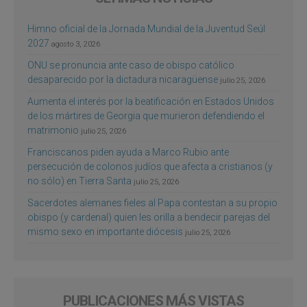
Himno oficial de la Jornada Mundial de la Juventud Seúl
2027
agosto 3, 2026
ONU se pronuncia ante caso de obispo católico
desaparecido por la dictadura nicaragüense
julio 25, 2026
Aumenta el interés por la beatificación en Estados Unidos
de los mártires de Georgia que murieron defendiendo el
matrimonio
julio 25, 2026
Franciscanos piden ayuda a Marco Rubio ante
persecución de colonos judíos que afecta a cristianos (y
no sólo) en Tierra Santa
julio 25, 2026
Sacerdotes alemanes fieles al Papa contestan a su propio
obispo (y cardenal) quien les orilla a bendecir parejas del
mismo sexo en importante diócesis
julio 25, 2026
PUBLICACIONES MÁS VISTAS