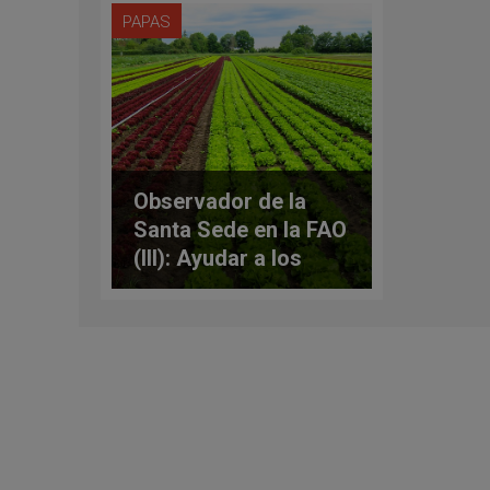
PAPAS
Observador de la
Santa Sede en la FAO
(III): Ayudar a los
cultivos sostenibles,
mitigar el cambio
climático y mudar el
escenario del
consumo