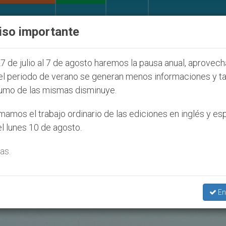
IGLESIA Y MUNDO
DOCUMENTOS
DONATIVOS
iso importante
ventud Seúl 2027
ONU se pronuncia ante caso d
7 de julio al 7 de agosto haremos la pausa anual, aprovec
el periodo de verano se generan menos informaciones y t
umo de las mismas disminuye.
a’
amos el trabajo ordinario de las ediciones en inglés y es
l lunes 10 de agosto.
as.
En