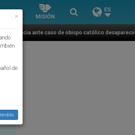
ES
×
MISIÓN
e obispo católico desaparecido por la dictadura nica
hando
ambién
pañol de
tendido