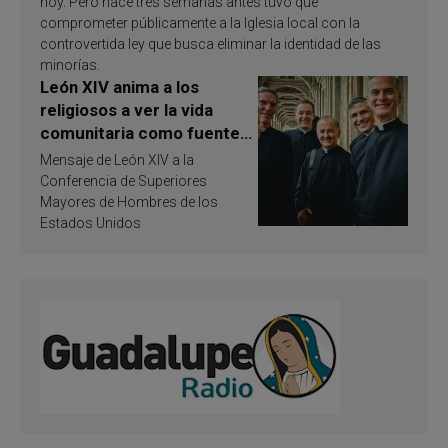
hoy. Pero hace tres semanas antes tuvo que
comprometer públicamente a la Iglesia local con la
controvertida ley que busca eliminar la identidad de las
minorías.
León XIV anima a los
religiosos a ver la vida
comunitaria como fuente
de inspiración y
Mensaje de León XIV a la
santificación
Conferencia de Superiores
Mayores de Hombres de los
Estados Unidos