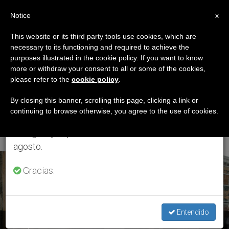
ES
Notice
×
x
Aviso importante
This website or its third party tools use cookies, which are
necessary to its functioning and required to achieve the
Del 27 de julio al 7 de agosto haremos la pausa
ETIQUETA
purposes illustrated in the cookie policy. If you want to know
anual, aprovechando que en el periodo de verano
Posts Tagged ‘Clínica
more or withdraw your consent to all or some of the cookies,
please refer to the
cookie policy
.
se generan menos informaciones y también el
De Oncología En
consumo de las mismas disminuye.
By closing this banner, scrolling this page, clicking a link or
continuing to browse otherwise, you agree to the use of cookies.
Wrocław’
Retomamos el trabajo ordinario de las ediciones
en inglés y español de ZENIT el lunes 10 de
agosto.
ÚLTIMAS NOTICIAS
Gracias.
Entendido
El Papa anima a niños con enfermedades tumorales: