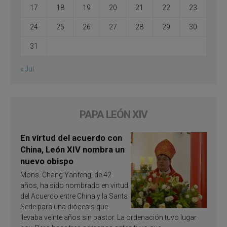
17
18
19
20
21
22
23
24
25
26
27
28
29
30
31
« Jul
PAPA LEÓN XIV
En virtud del acuerdo con
China, León XIV nombra un
nuevo obispo
Mons. Chang Yanfeng, de 42
años, ha sido nombrado en virtud
del Acuerdo entre China y la Santa
Sede para una diócesis que
llevaba veinte años sin pastor. La ordenación tuvo lugar