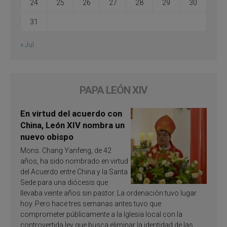
24
25
26
27
28
29
30
31
« Jul
PAPA LEÓN XIV
En virtud del acuerdo con
China, León XIV nombra un
nuevo obispo
Mons. Chang Yanfeng, de 42
años, ha sido nombrado en virtud
del Acuerdo entre China y la Santa
Sede para una diócesis que
llevaba veinte años sin pastor. La ordenación tuvo lugar
hoy. Pero hace tres semanas antes tuvo que
comprometer públicamente a la Iglesia local con la
controvertida ley que busca eliminar la identidad de las