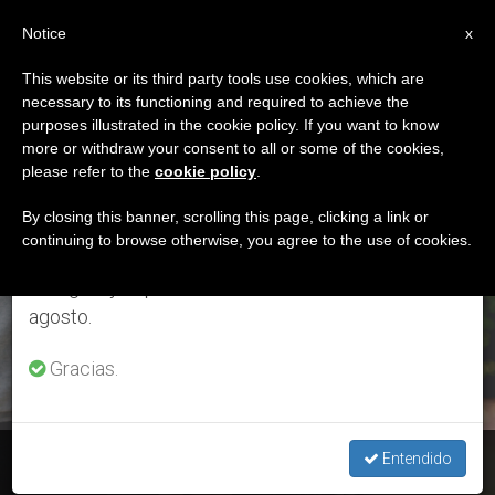
ES
Notice
×
x
Aviso importante
This website or its third party tools use cookies, which are
necessary to its functioning and required to achieve the
Del 27 de julio al 7 de agosto haremos la pausa
ETIQUETA
purposes illustrated in the cookie policy. If you want to know
anual, aprovechando que en el periodo de verano
Posts Tagged
more or withdraw your consent to all or some of the cookies,
please refer to the
cookie policy
.
se generan menos informaciones y también el
‘comienzo’
consumo de las mismas disminuye.
By closing this banner, scrolling this page, clicking a link or
continuing to browse otherwise, you agree to the use of cookies.
Retomamos el trabajo ordinario de las ediciones
en inglés y español de ZENIT el lunes 10 de
ÚLTIMAS NOTICIAS
agosto.
Gracias.
Bioética: ¿Cuándo se inicia la vida humana?
Entendido