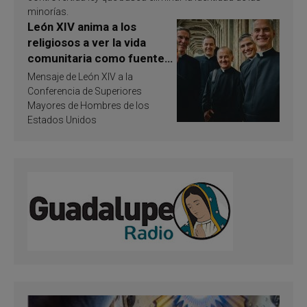
minorías.
León XIV anima a los
religiosos a ver la vida
comunitaria como fuente
de inspiración y
Mensaje de León XIV a la
santificación
Conferencia de Superiores
Mayores de Hombres de los
Estados Unidos