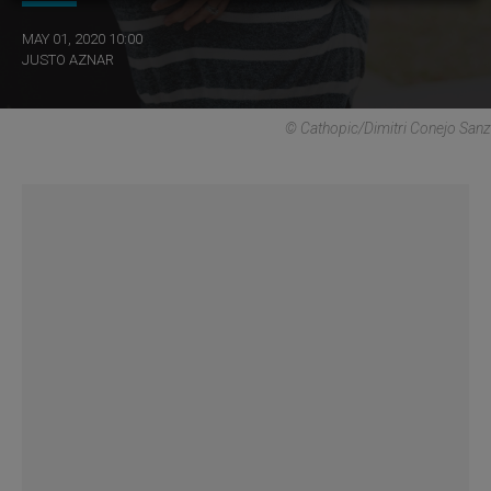
MAY 01, 2020 10:00
JUSTO AZNAR
© Cathopic/Dimitri Conejo Sanz