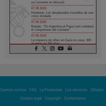
se convierte en diócesis
07.08.2026
Honduras: Los desplazados invisibles de una
crisis olvidada
07.08.2026
Bokalic: "En Argentina el Papa León señalará
el compromiso del cristiano"
07.08.2026
La matanza de niños en Gaza no cesa: 300
muertos en 300 días
07.08.2026
Tagle: La guerra desfigura el mundo, solo la
revelación de Dios lo transfigura
07.08.2026
Presentada la Trienal de Arte de las
Universidades Católicas: «Exercises in
Empathy»
07.08.2026
Fortunatus Nwachukwu: la comunicación
como misión al servicio del Evangelio
Quiénes somos
FAQ
La Propiedad
Los servicios
Difusión
07.08.2026
Estatus legal
Copyright
Contáctenos
SIGNIS 2026, dar voz a las religiosas en el
espacio público