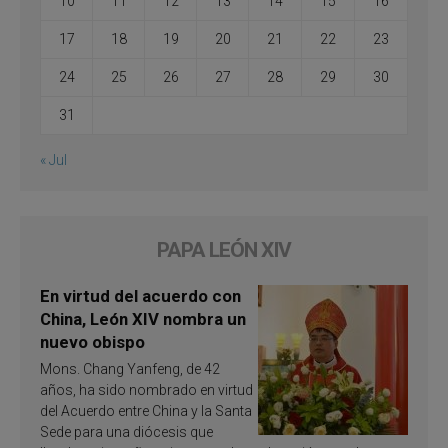
10
11
12
13
14
15
16
17
18
19
20
21
22
23
24
25
26
27
28
29
30
31
« Jul
PAPA LEÓN XIV
En virtud del acuerdo con
China, León XIV nombra un
nuevo obispo
Mons. Chang Yanfeng, de 42
años, ha sido nombrado en virtud
del Acuerdo entre China y la Santa
Sede para una diócesis que