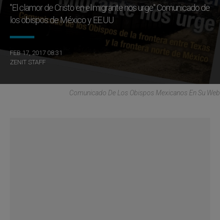
"El clamor de Cristo en el migrante nos urge" Comunicado de
los obispos de México y EE.UU
FEB 17, 2017 08:31
ZENIT STAFF
Comunicado De Los Obispos Mexicanos En Su Web