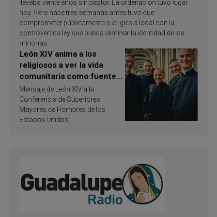
llevaba veinte años sin pastor. La ordenación tuvo lugar
hoy. Pero hace tres semanas antes tuvo que
comprometer públicamente a la Iglesia local con la
controvertida ley que busca eliminar la identidad de las
minorías.
León XIV anima a los
religiosos a ver la vida
comunitaria como fuente
de inspiración y
Mensaje de León XIV a la
santificación
Conferencia de Superiores
Mayores de Hombres de los
Estados Unidos