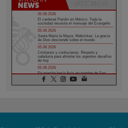
05.08.2026
El cardenal Parolin en México: Toda la
sociedad necesita el mensaje del Evangelio
05.08.2026
Santa María la Mayor, Makrickas: La gracia
de Dios desciende sobre el mundo
05.08.2026
Cristianos y confucianos: Respeto y
sabiduría para afrontar los urgentes desafíos
de hoy
05.08.2026
En marcha hacia Asís en nombre de San
Francisco, a la espera de León
05.08.2026
Venezuela, Padre Pagniello: "En medio del
dolor, una Iglesia que no se rinde"
05.08.2026
La Fuerza del "Círculo de Héroes" con el
Papa en la Audiencia General
05.08.2026
Nuncio en Ucrania: Preocupa escuchar a
quienes bendicen la guerra