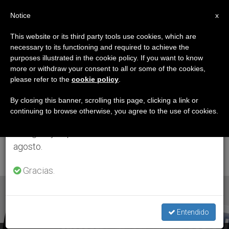
ES
Notice
×
x
Aviso importante
This website or its third party tools use cookies, which are
necessary to its functioning and required to achieve the
Del 27 de julio al 7 de agosto haremos la pausa
ETIQUETA
purposes illustrated in the cookie policy. If you want to know
anual, aprovechando que en el periodo de verano
Posts Tagged
more or withdraw your consent to all or some of the cookies,
please refer to the
cookie policy
.
se generan menos informaciones y también el
‘comunicado Obispos
consumo de las mismas disminuye.
By closing this banner, scrolling this page, clicking a link or
continuing to browse otherwise, you agree to the use of cookies.
Mexico Y Estados
Retomamos el trabajo ordinario de las ediciones
en inglés y español de ZENIT el lunes 10 de
Unidos’
agosto.
Gracias.
ÚLTIMAS NOTICIAS
Entendido