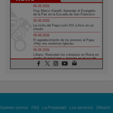
06.08.2026
Fray Marco Vianelli: Aprender el Evangelio
de la Paz en la Escuela de San Francisco
06.08.2026
La visita del Papa León XIV a Asís en un
minuto
06.08.2026
El agradecimiento de los jóvenes al Papa:
«Hoy nos sentimos Iglesia»
06.08.2026
Líbano: Reanudan los coloquios en Roma en
medio de tensiones y ataques en el sur del
país
06.08.2026
Hiroshima y Nagasaki, 81 años después.
Comienzan "Diez Días Oración por la Paz"
06.08.2026
Pizzaballa en Asís: los cristianos quieren
paz
06.08.2026
Sturla: La visita de León XIV será una buena
noticia para todo el Uruguay
Quiénes somos
FAQ
La Propiedad
Los servicios
Difusión
06.08.2026