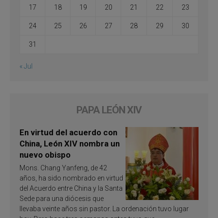
17
18
19
20
21
22
23
24
25
26
27
28
29
30
31
« Jul
PAPA LEÓN XIV
En virtud del acuerdo con
China, León XIV nombra un
nuevo obispo
Mons. Chang Yanfeng, de 42
años, ha sido nombrado en virtud
del Acuerdo entre China y la Santa
Sede para una diócesis que
llevaba veinte años sin pastor. La ordenación tuvo lugar