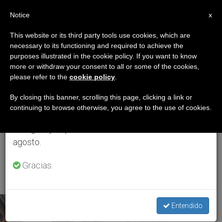
ES
Notice
×
x
Aviso importante
This website or its third party tools use cookies, which are
necessary to its functioning and required to achieve the
Del 27 de julio al 7 de agosto haremos la pausa
ETIQUETA
purposes illustrated in the cookie policy. If you want to know
anual, aprovechando que en el periodo de verano
Posts Tagged
more or withdraw your consent to all or some of the cookies,
please refer to the
cookie policy
.
se generan menos informaciones y también el
‘Constitución
consumo de las mismas disminuye.
By closing this banner, scrolling this page, clicking a link or
continuing to browse otherwise, you agree to the use of cookies.
Apostólica
Retomamos el trabajo ordinario de las ediciones
en inglés y español de ZENIT el lunes 10 de
Anglicanorum
agosto.
Coetibus’
Gracias.
Entendido
ÚLTIMAS NOTICIAS