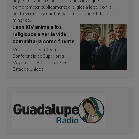
hoy. Pero hace tres semanas antes tuvo que
comprometer públicamente a la Iglesia local con la
controvertida ley que busca eliminar la identidad de las
minorías.
León XIV anima a los
religiosos a ver la vida
comunitaria como fuente
de inspiración y
Mensaje de León XIV a la
santificación
Conferencia de Superiores
Mayores de Hombres de los
Estados Unidos