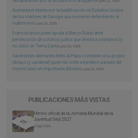
desaparecido por la dictadura nicaragüense
julio 25, 2026
Aumenta el interés por la beatificación en Estados Unidos
de los mártires de Georgia que murieron defendiendo el
matrimonio
julio 25, 2026
Franciscanos piden ayuda a Marco Rubio ante
persecución de colonos judíos que afecta a cristianos (y
no sólo) en Tierra Santa
julio 25, 2026
Sacerdotes alemanes fieles al Papa contestan a su propio
obispo (y cardenal) quien les orilla a bendecir parejas del
mismo sexo en importante diócesis
julio 25, 2026
PUBLICACIONES MÁS VISTAS
Himno oficial de la Jornada Mundial de la
Juventud Seúl 2027
3 Ago 2026