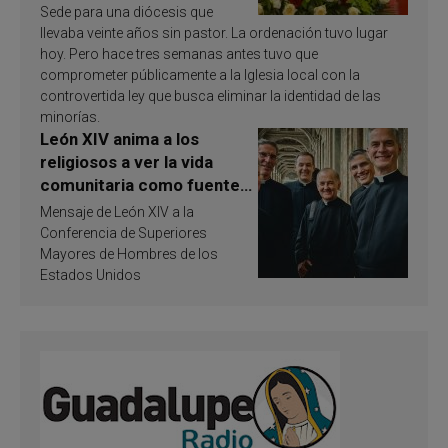
Sede para una diócesis que
llevaba veinte años sin pastor. La ordenación tuvo lugar
hoy. Pero hace tres semanas antes tuvo que
comprometer públicamente a la Iglesia local con la
controvertida ley que busca eliminar la identidad de las
minorías.
León XIV anima a los
religiosos a ver la vida
comunitaria como fuente
de inspiración y
Mensaje de León XIV a la
santificación
Conferencia de Superiores
Mayores de Hombres de los
Estados Unidos