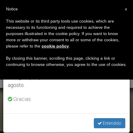
ES
Notice
×
x
Aviso importante
This website or its third party tools use cookies, which are
necessary to its functioning and required to achieve the
Del 27 de julio al 7 de agosto haremos la pausa
ETIQUETA
purposes illustrated in the cookie policy. If you want to know
anual, aprovechando que en el periodo de verano
Posts Tagged
more or withdraw your consent to all or some of the cookies,
please refer to the
cookie policy
.
se generan menos informaciones y también el
‘Coronación
consumo de las mismas disminuye.
By closing this banner, scrolling this page, clicking a link or
continuing to browse otherwise, you agree to the use of cookies.
Internacional’
Retomamos el trabajo ordinario de las ediciones
en inglés y español de ZENIT el lunes 10 de
agosto.
ÚLTIMAS NOTICIAS
Gracias.
Entendido