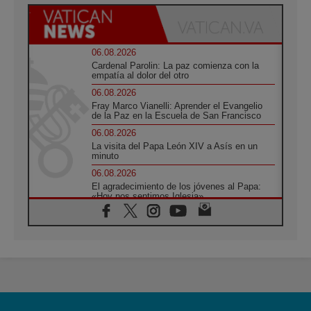
06.08.2026
Cardenal Parolin: La paz comienza con la
empatía al dolor del otro
06.08.2026
Fray Marco Vianelli: Aprender el Evangelio
de la Paz en la Escuela de San Francisco
06.08.2026
La visita del Papa León XIV a Asís en un
minuto
06.08.2026
El agradecimiento de los jóvenes al Papa:
«Hoy nos sentimos Iglesia»
06.08.2026
Líbano: Reanudan los coloquios en Roma en
medio de tensiones y ataques en el sur del
país
06.08.2026
Hiroshima y Nagasaki, 81 años después.
Comienzan "Diez Días Oración por la Paz"
06.08.2026