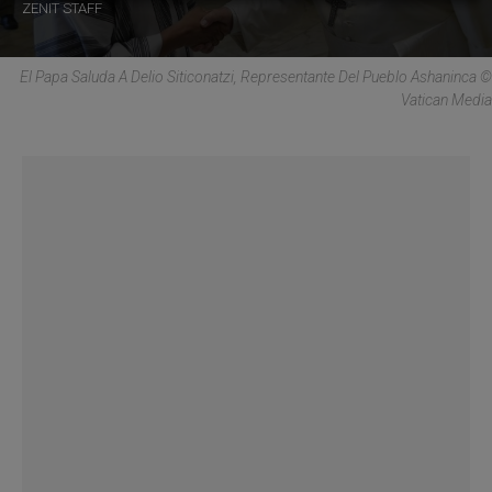
ZENIT STAFF
El Papa Saluda A Delio Siticonatzi, Representante Del Pueblo Ashaninca ©
Vatican Media