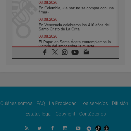
08.08.2026
En Colombia, «la paz no se compra con una
firma»
08.08.2026
En Venezuela celebraron los 416 años del
Santo Cristo de La Grita
08.08.2026
El Papa: en Santa Ágata contemplamos la
victoria del amor sobre la muerte
08.08.2026
León XIV visitará el Santuario de la Madre
del Buen Consejo de Genazzano
07.08.2026
Filipinas: el Vicariato Apostólico de Calapán
se convierte en diócesis
07.08.2026
Honduras: Los desplazados invisibles de una
crisis olvidada
Quiénes somos
FAQ
La Propiedad
Los servicios
Difusión
07.08.2026
Bokalic: "En Argentina el Papa León señalará
Estatus legal
Copyright
Contáctenos
el compromiso del cristiano"
07.08.2026
La matanza de niños en Gaza no cesa: 300
muertos en 300 días