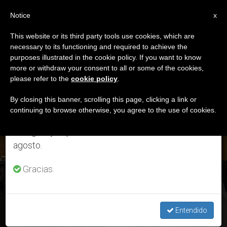
ES
Notice
×
x
Aviso importante
This website or its third party tools use cookies, which are
necessary to its functioning and required to achieve the
Del 27 de julio al 7 de agosto haremos la pausa
ETIQUETA
purposes illustrated in the cookie policy. If you want to know
anual, aprovechando que en el periodo de verano
Posts Tagged
more or withdraw your consent to all or some of the cookies,
please refer to the
cookie policy
.
se generan menos informaciones y también el
‘cosmovisión’
consumo de las mismas disminuye.
By closing this banner, scrolling this page, clicking a link or
continuing to browse otherwise, you agree to the use of cookies.
Retomamos el trabajo ordinario de las ediciones
en inglés y español de ZENIT el lunes 10 de
ÚLTIMAS NOTICIAS
agosto.
Gracias.
«Conversión y misión: Así el Evangelio puede salvar a los
pueblos y a la tierra de la Amazonía»
Entendido
OCT 27, 2019 18:43