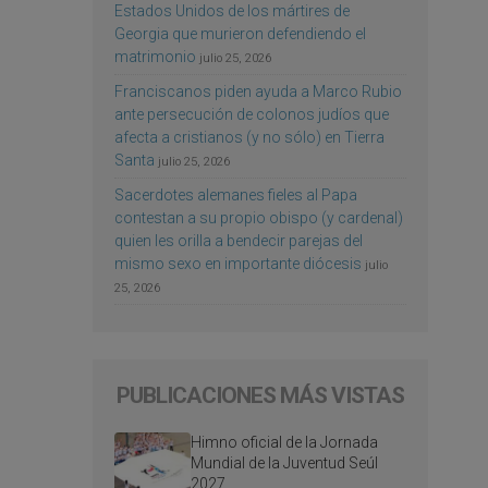
Estados Unidos de los mártires de
Georgia que murieron defendiendo el
matrimonio
julio 25, 2026
Franciscanos piden ayuda a Marco Rubio
ante persecución de colonos judíos que
afecta a cristianos (y no sólo) en Tierra
Santa
julio 25, 2026
Sacerdotes alemanes fieles al Papa
contestan a su propio obispo (y cardenal)
quien les orilla a bendecir parejas del
mismo sexo en importante diócesis
julio
25, 2026
PUBLICACIONES MÁS VISTAS
Himno oficial de la Jornada
Mundial de la Juventud Seúl
2027