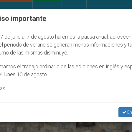
IGLESIA Y MUNDO
DOCUMENTOS
DONATIVOS
iso importante
tud Seúl 2027
ONU se pronuncia ante caso de o
7 de julio al 7 de agosto haremos la pausa anual, aprovec
el periodo de verano se generan menos informaciones y t
umo de las mismas disminuye.
utlancingo’
amos el trabajo ordinario de las ediciones en inglés y es
l lunes 10 de agosto.
as.
En