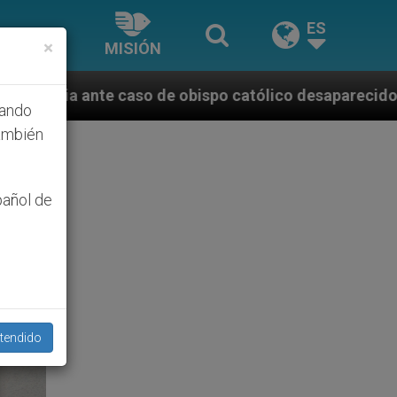
ES
×
MISIÓN
bispo católico desaparecido por la dictadura nicarag
hando
ambién
pañol de
tendido