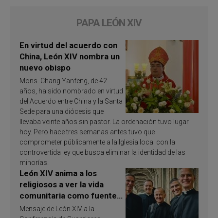
PAPA LEÓN XIV
En virtud del acuerdo con
China, León XIV nombra un
nuevo obispo
Mons. Chang Yanfeng, de 42
años, ha sido nombrado en virtud
del Acuerdo entre China y la Santa
Sede para una diócesis que
llevaba veinte años sin pastor. La ordenación tuvo lugar
hoy. Pero hace tres semanas antes tuvo que
comprometer públicamente a la Iglesia local con la
controvertida ley que busca eliminar la identidad de las
minorías.
León XIV anima a los
religiosos a ver la vida
comunitaria como fuente
de inspiración y
Mensaje de León XIV a la
santificación