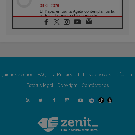
08.08.2026
El Papa: en Santa Ágata contemplamos la
victoria del amor sobre la muerte
08.08.2026
León XIV visitará el Santuario de la Madre
del Buen Consejo de Genazzano
07.08.2026
Filipinas: el Vicariato Apostólico de Calapán
se convierte en diócesis
07.08.2026
Honduras: Los desplazados invisibles de una
crisis olvidada
Quiénes somos
FAQ
La Propiedad
Los servicios
Difusión
07.08.2026
Bokalic: "En Argentina el Papa León señalará
Estatus legal
Copyright
Contáctenos
el compromiso del cristiano"
07.08.2026
La matanza de niños en Gaza no cesa: 300
muertos en 300 días
07.08.2026
Tagle: La guerra desfigura el mundo, solo la
revelación de Dios lo transfigura