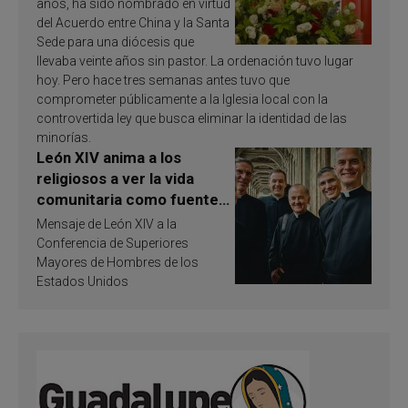
años, ha sido nombrado en virtud
del Acuerdo entre China y la Santa
Sede para una diócesis que
llevaba veinte años sin pastor. La ordenación tuvo lugar
hoy. Pero hace tres semanas antes tuvo que
comprometer públicamente a la Iglesia local con la
controvertida ley que busca eliminar la identidad de las
minorías.
León XIV anima a los
religiosos a ver la vida
comunitaria como fuente
de inspiración y
Mensaje de León XIV a la
santificación
Conferencia de Superiores
Mayores de Hombres de los
Estados Unidos