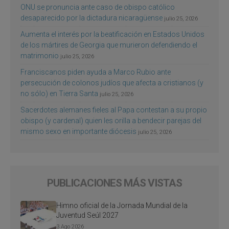
ONU se pronuncia ante caso de obispo católico
desaparecido por la dictadura nicaragüense
julio 25, 2026
Aumenta el interés por la beatificación en Estados Unidos
de los mártires de Georgia que murieron defendiendo el
matrimonio
julio 25, 2026
Franciscanos piden ayuda a Marco Rubio ante
persecución de colonos judíos que afecta a cristianos (y
no sólo) en Tierra Santa
julio 25, 2026
Sacerdotes alemanes fieles al Papa contestan a su propio
obispo (y cardenal) quien les orilla a bendecir parejas del
mismo sexo en importante diócesis
julio 25, 2026
PUBLICACIONES MÁS VISTAS
Himno oficial de la Jornada Mundial de la
Juventud Seúl 2027
3 Ago 2026