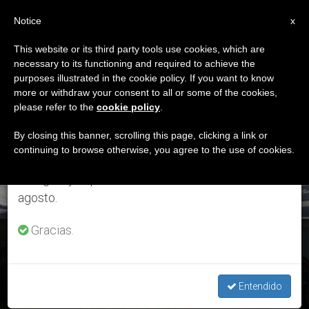
ES
Notice
×
x
Aviso importante
This website or its third party tools use cookies, which are
necessary to its functioning and required to achieve the
Del 27 de julio al 7 de agosto haremos la pausa
ETIQUETA
purposes illustrated in the cookie policy. If you want to know
anual, aprovechando que en el periodo de verano
Posts Tagged
more or withdraw your consent to all or some of the cookies,
please refer to the
cookie policy
.
se generan menos informaciones y también el
‘desnutrición’
consumo de las mismas disminuye.
By closing this banner, scrolling this page, clicking a link or
continuing to browse otherwise, you agree to the use of cookies.
Retomamos el trabajo ordinario de las ediciones
en inglés y español de ZENIT el lunes 10 de
ÚLTIMAS NOTICIAS
agosto.
Gracias.
Guatemala: ‘Hermana Tierra’, una Iglesia que está cerca de
los débiles
Entendido
FEB 10, 2020 16:58