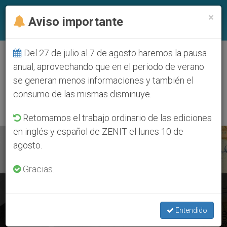
ES
×
Aviso importante
Del 27 de julio al 7 de agosto haremos la pausa
ETIQUETA
anual, aprovechando que en el periodo de verano
Posts Tagged
se generan menos informaciones y también el
‘desobedecer’
consumo de las mismas disminuye.
Retomamos el trabajo ordinario de las ediciones
en inglés y español de ZENIT el lunes 10 de
ÚLTIMAS NOTICIAS
agosto.
Gracias.
Llamamiento del Papa Francisco en el “Día de la conciencia”
Entendido
JUN 17, 2020 12:50