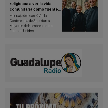
religiosos a ver la vida
comunitaria como fuente
de inspiración y
Mensaje de León XIV a la
santificación
Conferencia de Superiores
Mayores de Hombres de los
Estados Unidos