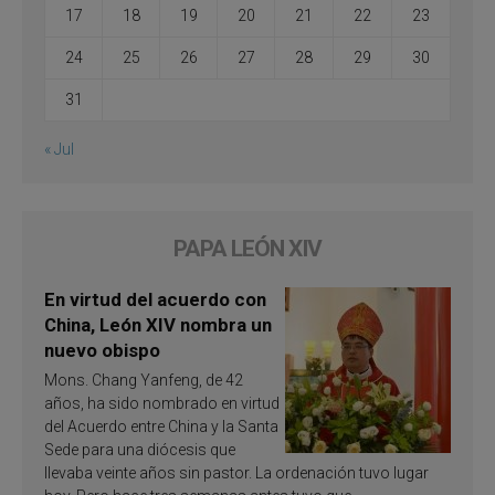
17
18
19
20
21
22
23
24
25
26
27
28
29
30
31
« Jul
PAPA LEÓN XIV
En virtud del acuerdo con
China, León XIV nombra un
nuevo obispo
Mons. Chang Yanfeng, de 42
años, ha sido nombrado en virtud
del Acuerdo entre China y la Santa
Sede para una diócesis que
llevaba veinte años sin pastor. La ordenación tuvo lugar