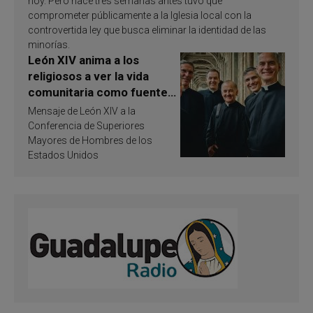
hoy. Pero hace tres semanas antes tuvo que
comprometer públicamente a la Iglesia local con la
controvertida ley que busca eliminar la identidad de las
minorías.
León XIV anima a los
religiosos a ver la vida
comunitaria como fuente
de inspiración y
Mensaje de León XIV a la
santificación
Conferencia de Superiores
Mayores de Hombres de los
Estados Unidos