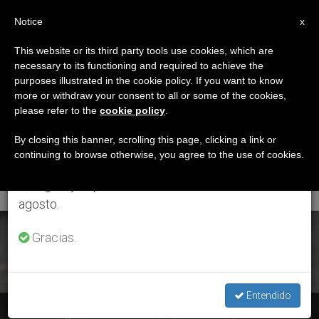
ES
Notice
×
x
Aviso importante
This website or its third party tools use cookies, which are
necessary to its functioning and required to achieve the
Del 27 de julio al 7 de agosto haremos la pausa
ETIQUETA
purposes illustrated in the cookie policy. If you want to know
anual, aprovechando que en el periodo de verano
Posts Tagged
more or withdraw your consent to all or some of the cookies,
please refer to the
cookie policy
.
se generan menos informaciones y también el
‘destinación Universal
consumo de las mismas disminuye.
By closing this banner, scrolling this page, clicking a link or
continuing to browse otherwise, you agree to the use of cookies.
De Los Bienes’
Retomamos el trabajo ordinario de las ediciones
en inglés y español de ZENIT el lunes 10 de
agosto.
ÚLTIMAS NOTICIAS
Gracias.
Entendido
Audiencia general: Ciclo de catequesis del Papa sobre