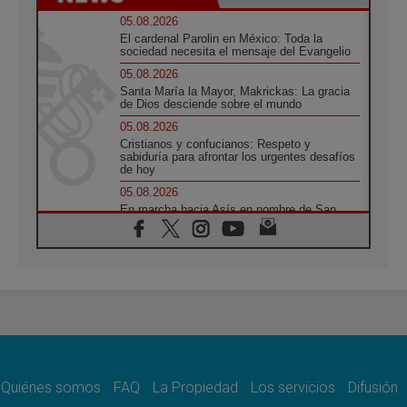
05.08.2026
El cardenal Parolin en México: Toda la
sociedad necesita el mensaje del Evangelio
05.08.2026
Santa María la Mayor, Makrickas: La gracia
de Dios desciende sobre el mundo
05.08.2026
Cristianos y confucianos: Respeto y
sabiduría para afrontar los urgentes desafíos
de hoy
05.08.2026
En marcha hacia Asís en nombre de San
Francisco, a la espera de León
05.08.2026
Venezuela, Padre Pagniello: "En medio del
dolor, una Iglesia que no se rinde"
05.08.2026
La Fuerza del "Círculo de Héroes" con el
Papa en la Audiencia General
05.08.2026
Nuncio en Ucrania: Preocupa escuchar a
quienes bendicen la guerra
Quiénes somos
FAQ
La Propiedad
Los servicios
Difusión
05.08.2026