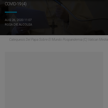
COVID-19 (4)
AUG 26, 2020 11:07
ROSA DIE ALCOLEA
Catequesis Del Papa Sobre El Mundo Pospandemia (C) Vatican Media